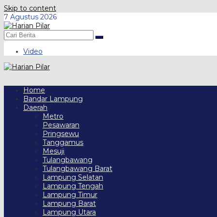
Skip to content
7 Agustus 2026
Video
Home
Bandar Lampung
Daerah
Metro
Pesawaran
Pringsewu
Tanggamus
Mesuji
Tulangbawang
Tulangbawang Barat
Lampung Selatan
Lampung Tengah
Lampung Timur
Lampung Barat
Lampung Utara