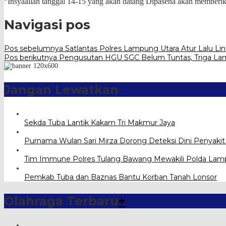
“Insyaallah tanggal 14-15 yang akan datang Dipasena akan memberika
Navigasi pos
Pos sebelumnya
Satlantas Polres Lampung Utara Atur Lalu Lint
Pos berikutnya
Pengusutan HGU SGC Belum Tuntas, Triga L
Jangan Lewatkan
Sekda Tuba Lantik Kakam Tri Makmur Jaya
Purnama Wulan Sari Mirza Dorong Deteksi Dini Penyaki
Tim Immune Polres Tulang Bawang Mewakili Polda Lamp
Pemkab Tuba dan Baznas Bantu Korban Tanah Lonsor
Olahraga Terbaru
+