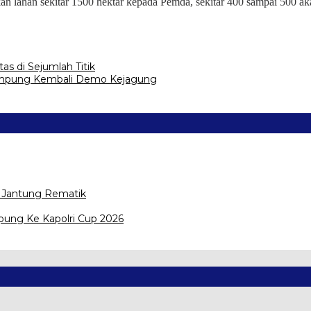
n lahan sekitar 1500 hektar kepada Pemda, sekitar 400 sampai 500 akan
as di Sejumlah Titik
ampung Kembali Demo Kejagung
t Jantung Rematik
ung Ke Kapolri Cup 2026