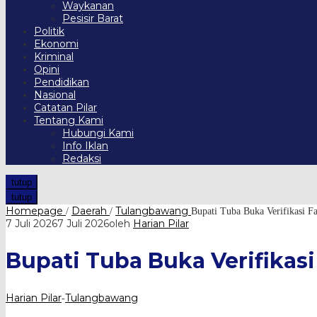
Waykanan
Pesisir Barat
Politik
Ekonomi
Kriminal
Opini
Pendidikan
Nasional
Catatan Pilar
Tentang Kami
Hubungi Kami
Info Iklan
Redaksi
tutup
tutup
Homepage
Daerah
Tulangbawang
/
/
Bupati Tuba Buka Verifikasi 
7 Juli 2026
7 Juli 2026
oleh
Harian Pilar
Bupati Tuba Buka Verifikas
Harian Pilar
Tulangbawang
-