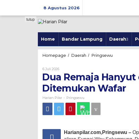
Skip
to
8 Agustus 2026
content
tutup
Home
Bandar Lampung
Daerah
P
Dua
Homepage
Daerah
Pringsewu
/
/
Remaja
Hanyut
Oleh
6 Juli 2026
di
Harian
Dua Remaja Hanyut
Pilar
Way
Sekampung
Ditemukan Wafar
Ditemukan
Wafar
Harian Pilar
Pringsewu
-
Harianpilar.com,Pringsewu –
Op