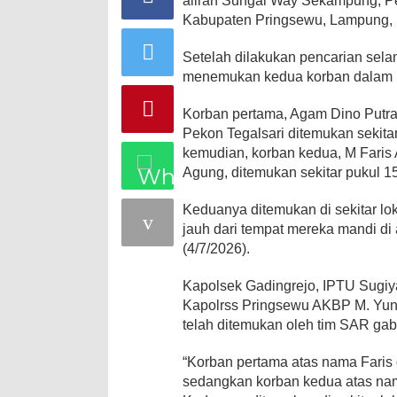
aliran Sungai Way Sekampung, P
Kabupaten Pringsewu, Lampung, b
Setelah dilakukan pencarian sela
menemukan kedua korban dalam ko
Korban pertama, Agam Dino Putra (
Pekon Tegalsari ditemukan sekita
kemudian, korban kedua, M Faris A
Agung, ditemukan sekitar pukul 1
Keduanya ditemukan di sekitar loka
jauh dari tempat mereka mandi d
(4/7/2026).
Kapolsek Gadingrejo, IPTU Sugiy
Kapolrss Pringsewu AKBP M. Yu
telah ditemukan oleh tim SAR ga
“Korban pertama atas nama Faris 
sedangkan korban kedua atas nam