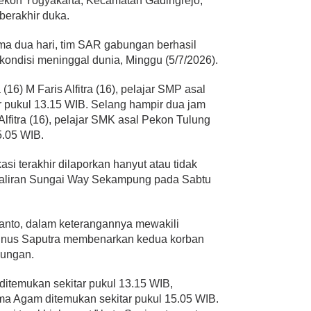
ekon Yogyakarta, Kecamatan Gadingrejo,
erakhir duka.
ma dua hari, tim SAR gabungan berhasil
ndisi meninggal dunia, Minggu (5/7/2026).
16) M Faris Alfitra (16), pelajar SMP asal
r pukul 13.15 WIB. Selang hampir dua jam
lfitra (16), pelajar SMK asal Pekon Tulung
5.05 WIB.
si terakhir dilaporkan hanyut atau tidak
i aliran Sungai Way Sekampung pada Sabtu
anto, dalam keterangannya mewakili
nnus Saputra membenarkan kedua korban
bungan.
ditemukan sekitar pukul 13.15 WIB,
a Agam ditemukan sekitar pukul 15.05 WIB.