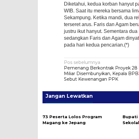
Diketahui, kedua korban hanyut pa
WIB. Saat itu mereka bersama li
Sekampung. Ketika mandi, dua re
terseret arus. Faris dan Agam b
justru ikut hanyut. Sementara dua
sedangkan Faris dan Agam dinyat
pada hari kedua pencarian.(*)
Navigasi
Pos sebelumnya
Pemenang Berkontrak Proyek 28
pos
Miliar Disembunyikan, Kepala BPB
Sebut Kewenangan PPK
Jangan Lewatkan
73 Peserta Lolos Program
Bupati
Magang ke Jepang
Sekola