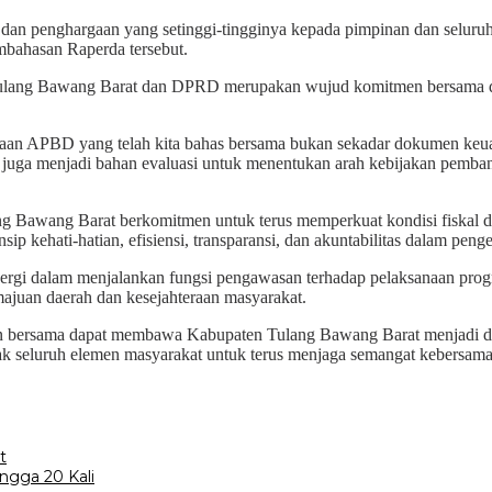
dan penghargaan yang setinggi-tingginya kepada pimpinan dan selur
embahasan Raperda tersebut.
n Tulang Bawang Barat dan DPRD merupakan wujud komitmen bersama da
aan APBD yang telah kita bahas bersama bukan sekadar dokumen keua
 juga menjadi bahan evaluasi untuk menentukan arah kebijakan pemb
 Bawang Barat berkomitmen untuk terus memperkuat kondisi fiskal da
ip kehati-hatian, efisiensi, transparansi, dan akuntabilitas dalam pen
nergi dalam menjalankan fungsi pengawasan terhadap pelaksanaan prog
emajuan daerah dan kesejahteraan masyarakat.
an bersama dapat membawa Kabupaten Tulang Bawang Barat menjadi daera
k seluruh elemen masyarakat untuk terus menjaga semangat kebersam
t
ngga 20 Kali