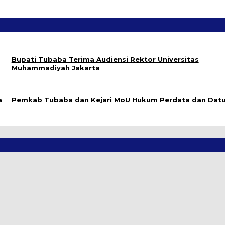
Bupati Tubaba Terima Audiensi Rektor Universitas
Muhammadiyah Jakarta
a
Pemkab Tubaba dan Kejari MoU Hukum Perdata dan Datu