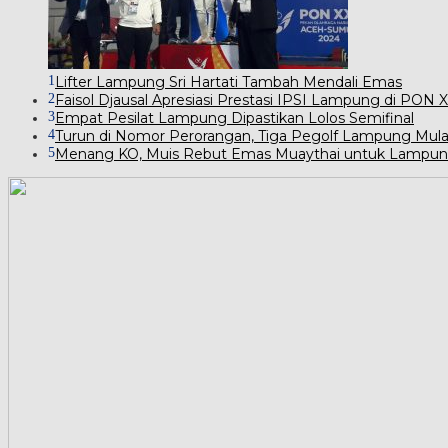
1
Lifter Lampung Sri Hartati Tambah Mendali Emas
2
Faisol Djausal Apresiasi Prestasi IPSI Lampung di PON
3
Empat Pesilat Lampung Dipastikan Lolos Semifinal
4
Turun di Nomor Perorangan, Tiga Pegolf Lampung Mula
5
Menang KO, Muis Rebut Emas Muaythai untuk Lampu