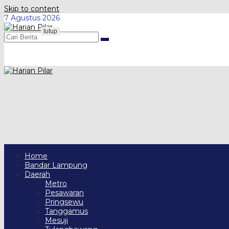
Skip to content
7 Agustus 2026
tutup
Home
Bandar Lampung
Daerah
Metro
Pesawaran
Pringsewu
Tanggamus
Mesuji