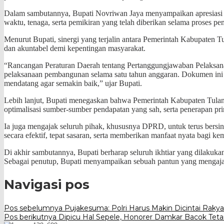
Dalam sambutannya, Bupati Novriwan Jaya menyampaikan apresiasi 
waktu, tenaga, serta pemikiran yang telah diberikan selama proses p
Menurut Bupati, sinergi yang terjalin antara Pemerintah Kabupate
dan akuntabel demi kepentingan masyarakat.
“Rancangan Peraturan Daerah tentang Pertanggungjawaban Pelaksan
pelaksanaan pembangunan selama satu tahun anggaran. Dokumen ini
mendatang agar semakin baik,” ujar Bupati.
Lebih lanjut, Bupati menegaskan bahwa Pemerintah Kabupaten Tulang
optimalisasi sumber-sumber pendapatan yang sah, serta penerapan prins
Ia juga mengajak seluruh pihak, khususnya DPRD, untuk terus bersi
secara efektif, tepat sasaran, serta memberikan manfaat nyata bagi k
Di akhir sambutannya, Bupati berharap seluruh ikhtiar yang dilakuk
Sebagai penutup, Bupati menyampaikan sebuah pantun yang mengaja
Navigasi pos
Pos sebelumnya
Pujakesuma: Polri Harus Makin Dicintai Rakya
Pos berikutnya
Dipicu Hal Sepele, Honorer Damkar Bacok Teta