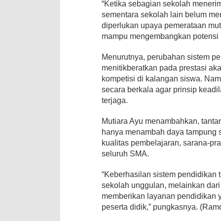
“Ketika sebagian sekolah menerim
sementara sekolah lain belum me
diperlukan upaya pemerataan mut
mampu mengembangkan potensi pes
Menurutnya, perubahan sistem pen
menitikberatkan pada prestasi a
kompetisi di kalangan siswa. Namu
secara berkala agar prinsip kead
terjaga.
Mutiara Ayu menambahkan, tanta
hanya menambah daya tampung se
kualitas pembelajaran, sarana-pr
seluruh SMA.
“Keberhasilan sistem pendidikan t
sekolah unggulan, melainkan dar
memberikan layanan pendidikan 
peserta didik,” pungkasnya. (Ram