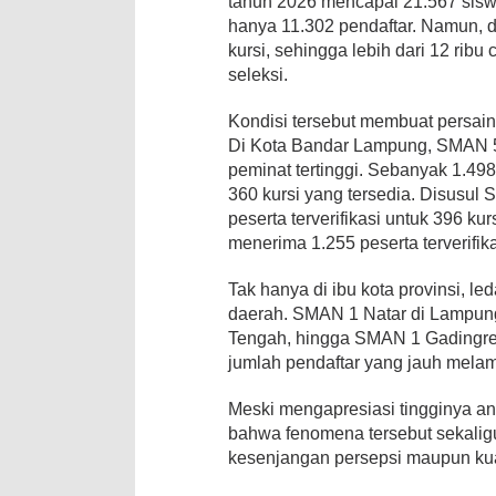
tahun 2026 mencapai 21.567 siswa
hanya 11.302 pendaftar. Namun, 
kursi, sehingga lebih dari 12 ribu
seleksi.
Kondisi tersebut membuat persain
Di Kota Bandar Lampung, SMAN 
peminat tertinggi. Sebanyak 1.49
360 kursi yang tersedia. Disusu
peserta terverifikasi untuk 396 
menerima 1.255 peserta terverifi
Tak hanya di ibu kota provinsi, le
daerah. SMAN 1 Natar di Lampun
Tengah, hingga SMAN 1 Gadingre
jumlah pendaftar yang jauh melam
Meski mengapresiasi tingginya a
bahwa fenomena tersebut sekalig
kesenjangan persepsi maupun kual