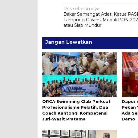
Navigasi
Pos sebelumnya
Bakar Semangat Atlet, Ketua PAS
pos
Lampung Garansi Medali PON 20
atau Siap Mundur
Jangan Lewatkan
ORCA Swimming Club Perkuat
Dapur 
Profesionalisme Pelatih, Dua
Pekan 
Coach Kantongi Kompetensi
Ada Se
Juri-Wasit Pratama
Demo