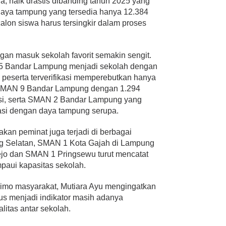
, naik drastis dibanding tahun 2025 yang
daya tampung yang tersedia hanya 12.384
 calon siswa harus tersingkir dalam proses
gan masuk sekolah favorit semakin sengit.
5 Bandar Lampung menjadi sekolah dengan
8 peserta terverifikasi memperebutkan hanya
l SMAN 9 Bandar Lampung dengan 1.294
kursi, serta SMAN 2 Bandar Lampung yang
kasi dengan daya tampung serupa.
dakan peminat juga terjadi di berbagai
g Selatan, SMAN 1 Kota Gajah di Lampung
jo dan SMAN 1 Pringsewu turut mencatat
paui kapasitas sekolah.
nimo masyarakat, Mutiara Ayu mengingatkan
us menjadi indikator masih adanya
itas antar sekolah.