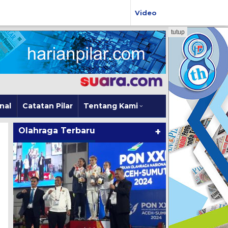
Video
tutup
nal
Catatan Pilar
Tentang Kami
Olahraga Terbaru
+