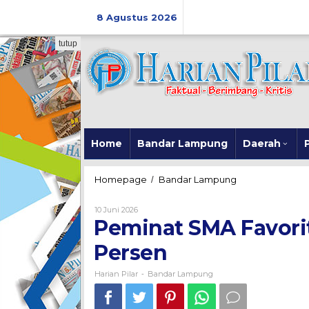
Skip
to
8 Agustus 2026
content
tutup
Home
Bandar Lampung
Daerah
P
Peminat
Homepage
Bandar Lampung
/
SMA
Favorit
Oleh
10 Juni 2026
di
Harian
Peminat SMA Favori
Pilar
Lampung
Melonjak
Persen
91
Persen
Harian Pilar
Bandar Lampung
-