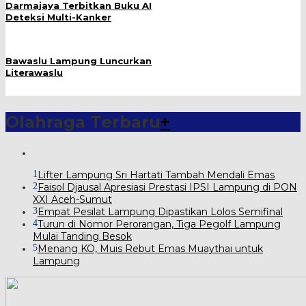
Darmajaya Terbitkan Buku AI
Deteksi Multi-Kanker
Bawaslu Lampung Luncurkan
Literawaslu
Olahraga Terbaru
+
1
Lifter Lampung Sri Hartati Tambah Mendali Emas
2
Faisol Djausal Apresiasi Prestasi IPSI Lampung di PON
XXI Aceh-Sumut
3
Empat Pesilat Lampung Dipastikan Lolos Semifinal
4
Turun di Nomor Perorangan, Tiga Pegolf Lampung
Mulai Tanding Besok
5
Menang KO, Muis Rebut Emas Muaythai untuk
Lampung