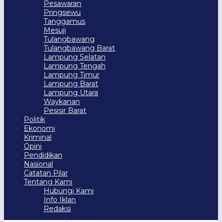
Pesawaran
Pringsewu
Tanggamus
Mesuji
Tulangbawang
Tulangbawang Barat
Lampung Selatan
Lampung Tengah
Lampung Timur
Lampung Barat
Lampung Utara
Waykanan
Pesisir Barat
Politik
Ekonomi
Kriminal
Opini
Pendidikan
Nasional
Catatan Pilar
Tentang Kami
Hubungi Kami
Info Iklan
Redaksi