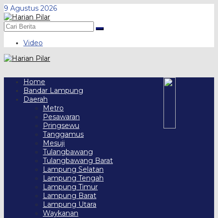
Skip
9 Agustus 2026
to
content
Video
Home
Bandar Lampung
Daerah
Metro
Pesawaran
Pringsewu
Tanggamus
Mesuji
Tulangbawang
Tulangbawang Barat
Lampung Selatan
Lampung Tengah
Lampung Timur
Lampung Barat
Lampung Utara
Waykanan