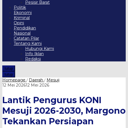
Pesisir Barat
Politik
Ekonomi
Kriminal
Opini
Pendidikan
Nasional
Catatan Pilar
Tentang Kami
Hubungi Kami
Info Iklan
Redaksi
tutup
tutup
Lantik
Homepage
Daerah
Mesuji
/
/
Pengurus
oleh
12 Mei 2026
12 Mei 2026
KONI
Harian
Mesuji
Pilar
Lantik Pengurus KONI
2026-
2030,
Margono
Mesuji 2026-2030, Margono
Tekankan
Persiapan
Tekankan Persiapan
Matang
Jelang