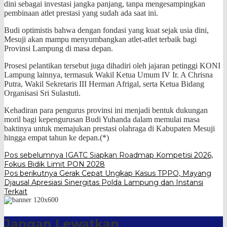
dini sebagai investasi jangka panjang, tanpa mengesampingkan
pembinaan atlet prestasi yang sudah ada saat ini.
Budi optimistis bahwa dengan fondasi yang kuat sejak usia dini,
Mesuji akan mampu menyumbangkan atlet-atlet terbaik bagi
Provinsi Lampung di masa depan.
​Prosesi pelantikan tersebut juga dihadiri oleh jajaran petinggi KONI
Lampung lainnya, termasuk Wakil Ketua Umum IV Ir. A Chrisna
Putra, Wakil Sekretaris III Herman Afrigal, serta Ketua Bidang
Organisasi Sri Sulastuti.
Kehadiran para pengurus provinsi ini menjadi bentuk dukungan
moril bagi kepengurusan Budi Yuhanda dalam memulai masa
baktinya untuk memajukan prestasi olahraga di Kabupaten Mesuji
hingga empat tahun ke depan.(*)
Navigasi
Pos sebelumnya
IGATC Siapkan Roadmap Kompetisi 2026,
Fokus Bidik Limit PON 2028
pos
Pos berikutnya
Gerak Cepat Ungkap Kasus TPPO, Mayang
Djausal Apresiasi Sinergitas Polda Lampung dan Instansi
Terkait
Jangan Lewatkan