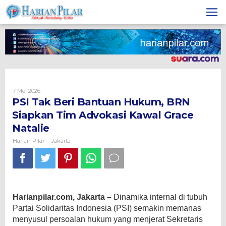
Skip
to
content
Oleh
7 Mei 2026
Harian
PSI Tak Beri Bantuan Hukum, BRN
Pilar
Siapkan Tim Advokasi Kawal Grace
Natalie
Harian Pilar
Jakarta
-
Harianpilar.com, Jakarta –
​Dinamika internal di tubuh
Partai Solidaritas Indonesia (PSI) semakin memanas
menyusul persoalan hukum yang menjerat Sekretaris