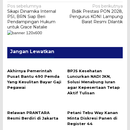
Navigasi
Pos sebelumnya
Pos berikutnya
Sikapi Dinamika Internal
Bidik Prestasi PON 2028,
pos
PSI, BRN Siap Beri
Pengurus KONI Lampung
Pendampingan Hukum
Barat Resmi Dilantik
untuk Grace Natalie
Jangan Lewatkan
Akhirnya Pemerintah
BPJS Kesehatan
Pusat Bantu 490 Pemda
Luncurkan NADI JKN,
Yang Kesulitan Bayar Gaji
Solusi Menabung Iuran
Pegawai
agar Kepesertaan Tetap
Aktif Tulisan
Relawan PRANTARA
Petani Tebu Way Kanan
Resmi Berdiri di Jakarta
Minta Diskresi Panen di
Register 44