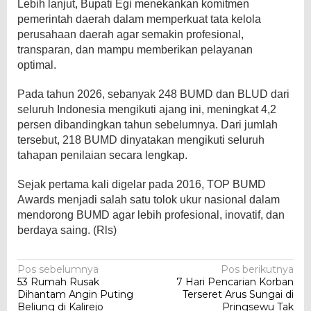
Lebih lanjut, Bupati Egi menekankan komitmen
pemerintah daerah dalam memperkuat tata kelola
perusahaan daerah agar semakin profesional,
transparan, dan mampu memberikan pelayanan
optimal.
Pada tahun 2026, sebanyak 248 BUMD dan BLUD dari
seluruh Indonesia mengikuti ajang ini, meningkat 4,2
persen dibandingkan tahun sebelumnya. Dari jumlah
tersebut, 218 BUMD dinyatakan mengikuti seluruh
tahapan penilaian secara lengkap.
Sejak pertama kali digelar pada 2016, TOP BUMD
Awards menjadi salah satu tolok ukur nasional dalam
mendorong BUMD agar lebih profesional, inovatif, dan
berdaya saing. (Rls)
Navigasi
Pos sebelumnya
Pos berikutnya
53 Rumah Rusak
7 Hari Pencarian Korban
pos
Dihantam Angin Puting
Terseret Arus Sungai di
Beliung di Kalirejo
Pringsewu Tak