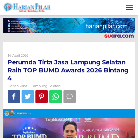
Skip
to
content
Oleh
14 April 2026
Harian
Perumda Tirta Jasa Lampung Selatan
Pilar
Raih TOP BUMD Awards 2026 Bintang
4
Harian Pilar
Lampung Selatan
-