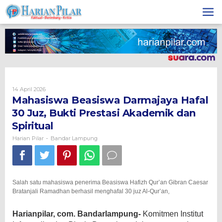
Skip
to
content
Oleh
14 April 2026
Harian
Mahasiswa Beasiswa Darmajaya Hafal
Pilar
30 Juz, Bukti Prestasi Akademik dan
Spiritual
Harian Pilar
Bandar Lampung
-
Salah satu mahasiswa penerima Beasiswa Hafizh Qur’an Gibran Caesar
Bratanjali Ramadhan berhasil menghafal 30 juz Al-Qur’an,
Harianpilar, com. Bandarlampung-
Komitmen Institut