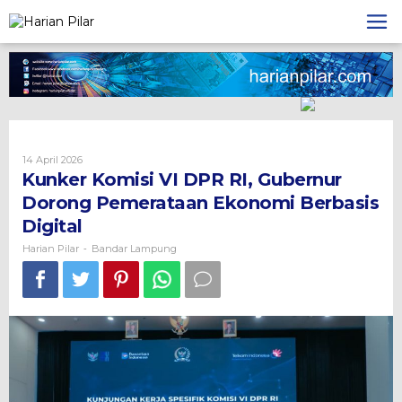
Skip
to
content
Oleh
14 April 2026
Harian
Kunker Komisi VI DPR RI, Gubernur
Pilar
Dorong Pemerataan Ekonomi Berbasis
Digital
Harian Pilar
Bandar Lampung
-