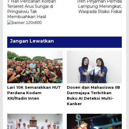
7 Hari Pencarian Korban
Tren Pinjaman Pemda
pos
Terseret Arus Sungai di
Lampung Meningkat,
Pringsewu Tak
Waspada Risiko Fiskal
Membuahkan Hasil
Jangan Lewatkan
Lari 10K Semarakkan HUT
Dosen dan Mahasiswa IIB
Perdana Kodam
Darmajaya Terbitkan
XXI/Radin Inten
Buku AI Deteksi Multi-
Kanker