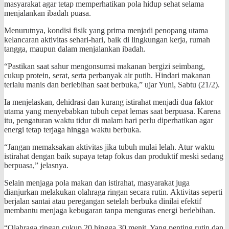
masyarakat agar tetap memperhatikan pola hidup sehat selama
menjalankan ibadah puasa.
Menurutnya, kondisi fisik yang prima menjadi penopang utama
kelancaran aktivitas sehari-hari, baik di lingkungan kerja, rumah
tangga, maupun dalam menjalankan ibadah.
“Pastikan saat sahur mengonsumsi makanan bergizi seimbang,
cukup protein, serat, serta perbanyak air putih. Hindari makanan
terlalu manis dan berlebihan saat berbuka,” ujar Yuni, Sabtu (21/2).
Ia menjelaskan, dehidrasi dan kurang istirahat menjadi dua faktor
utama yang menyebabkan tubuh cepat lemas saat berpuasa. Karena
itu, pengaturan waktu tidur di malam hari perlu diperhatikan agar
energi tetap terjaga hingga waktu berbuka.
“Jangan memaksakan aktivitas jika tubuh mulai lelah. Atur waktu
istirahat dengan baik supaya tetap fokus dan produktif meski sedang
berpuasa,” jelasnya.
Selain menjaga pola makan dan istirahat, masyarakat juga
dianjurkan melakukan olahraga ringan secara rutin. Aktivitas seperti
berjalan santai atau peregangan setelah berbuka dinilai efektif
membantu menjaga kebugaran tanpa menguras energi berlebihan.
“Olahraga ringan cukup 20 hingga 30 menit. Yang penting rutin dan