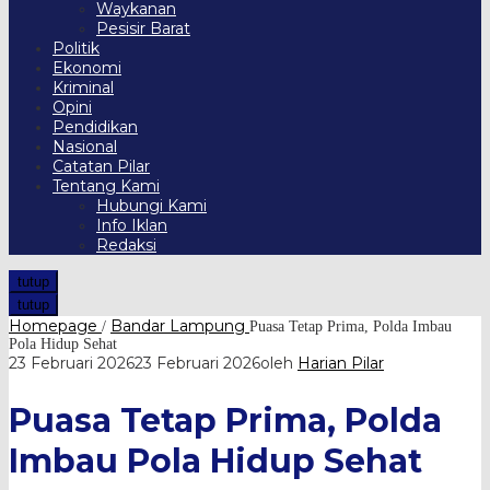
Waykanan
Pesisir Barat
Politik
Ekonomi
Kriminal
Opini
Pendidikan
Nasional
Catatan Pilar
Tentang Kami
Hubungi Kami
Info Iklan
Redaksi
tutup
tutup
Homepage
Bandar Lampung
/
Puasa Tetap Prima, Polda Imbau
Pola Hidup Sehat
23 Februari 2026
23 Februari 2026
oleh
Harian Pilar
Puasa Tetap Prima, Polda
Imbau Pola Hidup Sehat