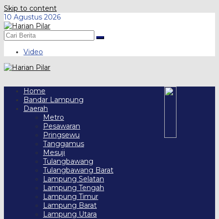
Skip to content
10 Agustus 2026
Video
Home
Bandar Lampung
Daerah
Metro
Pesawaran
Pringsewu
Tanggamus
Mesuji
Tulangbawang
Tulangbawang Barat
Lampung Selatan
Lampung Tengah
Lampung Timur
Lampung Barat
Lampung Utara