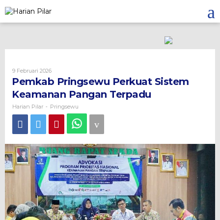
Skip
to
content
Oleh
9 Februari 2026
Harian
Pemkab Pringsewu Perkuat Sistem
Pilar
Keamanan Pangan Terpadu
Harian Pilar
Pringsewu
-