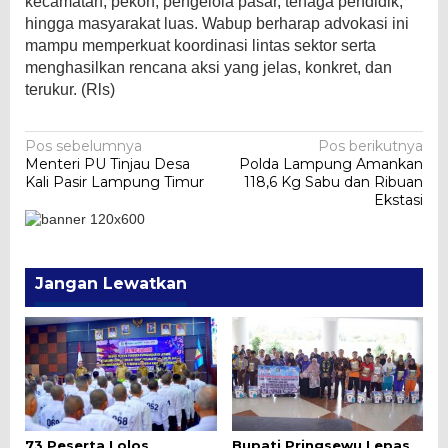
kecamatan, pekon, pengelola pasar, tenaga pendidik,
hingga masyarakat luas. Wabup berharap advokasi ini
mampu memperkuat koordinasi lintas sektor serta
menghasilkan rencana aksi yang jelas, konkret, dan
terukur. (Rls)
Navigasi
Pos sebelumnya
Pos berikutnya
Menteri PU Tinjau Desa
Polda Lampung Amankan
pos
Kali Pasir Lampung Timur
118,6 Kg Sabu dan Ribuan
Ekstasi
Jangan Lewatkan
73 Peserta Lolos
Bupati Pringsewu Lepas