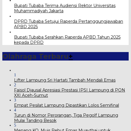
Bupati Tubaba Terima Audiensi Rektor Universitas
Muhammadiyah Jakarta
DPRD Tubaba Setujui Raperda Pertanggungjawaban
APBD 2025
Bupati Tubaba Serahkan Raperda APBD Tahun 2025
kepada DPRD
Olahraga Terbaru
+
1
Lifter Lampung Sri Hartati Tambah Mendali Emas
2
Faisol Djausal Apresiasi Prestasi IPSI Lampung di PON
XXI Aceh-Sumut
3
Empat Pesilat Lampung Dipastikan Lolos Semifinal
4
Turun di Nomor Perorangan, Tiga Pegolf Lampung
Mulai Tanding Besok
5
Menang KO, Muis Rebut Emas Muaythai untuk