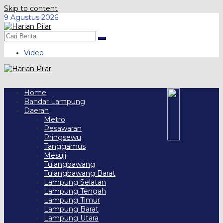
Skip to content
9 Agustus 2026
Video
Home
Bandar Lampung
Daerah
Metro
Pesawaran
Pringsewu
Tanggamus
Mesuji
Tulangbawang
Tulangbawang Barat
Lampung Selatan
Lampung Tengah
Lampung Timur
Lampung Barat
Lampung Utara