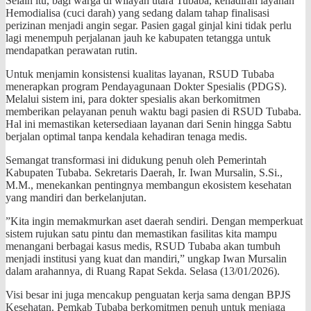
​Selain itu, bagi warga di wilayah utara Tubaba, kehadiran layanan
Hemodialisa (cuci darah) yang sedang dalam tahap finalisasi
perizinan menjadi angin segar. Pasien gagal ginjal kini tidak perlu
lagi menempuh perjalanan jauh ke kabupaten tetangga untuk
mendapatkan perawatan rutin.
​​Untuk menjamin konsistensi kualitas layanan, RSUD Tubaba
menerapkan program Pendayagunaan Dokter Spesialis (PDGS).
Melalui sistem ini, para dokter spesialis akan berkomitmen
memberikan pelayanan penuh waktu bagi pasien di RSUD Tubaba.
Hal ini memastikan ketersediaan layanan dari Senin hingga Sabtu
berjalan optimal tanpa kendala kehadiran tenaga medis.
​Semangat transformasi ini didukung penuh oleh Pemerintah
Kabupaten Tubaba. Sekretaris Daerah, Ir. Iwan Mursalin, S.Si.,
M.M., menekankan pentingnya membangun ekosistem kesehatan
yang mandiri dan berkelanjutan.
​”Kita ingin memakmurkan aset daerah sendiri. Dengan memperkuat
sistem rujukan satu pintu dan memastikan fasilitas kita mampu
menangani berbagai kasus medis, RSUD Tubaba akan tumbuh
menjadi institusi yang kuat dan mandiri,” ungkap Iwan Mursalin
dalam arahannya, di Ruang Rapat Sekda. Selasa (13/01/2026).​
​Visi besar ini juga mencakup penguatan kerja sama dengan BPJS
Kesehatan. Pemkab Tubaba berkomitmen penuh untuk menjaga