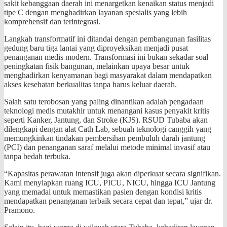
sakit kebanggaan daerah ini menargetkan kenaikan status menjadi
tipe C dengan menghadirkan layanan spesialis yang lebih
komprehensif dan terintegrasi.
​Langkah transformatif ini ditandai dengan pembangunan fasilitas
gedung baru tiga lantai yang diproyeksikan menjadi pusat
penanganan medis modern. Transformasi ini bukan sekadar soal
peningkatan fisik bangunan, melainkan upaya besar untuk
menghadirkan kenyamanan bagi masyarakat dalam mendapatkan
akses kesehatan berkualitas tanpa harus keluar daerah.
​​Salah satu terobosan yang paling dinantikan adalah pengadaan
teknologi medis mutakhir untuk menangani kasus penyakit kritis
seperti Kanker, Jantung, dan Stroke (KJS). RSUD Tubaba akan
dilengkapi dengan alat Cath Lab, sebuah teknologi canggih yang
memungkinkan tindakan pembersihan pembuluh darah jantung
(PCI) dan penanganan saraf melalui metode minimal invasif atau
tanpa bedah terbuka.​
“Kapasitas perawatan intensif juga akan diperkuat secara signifikan.
Kami menyiapkan ruang ICU, PICU, NICU, hingga ICU Jantung
yang memadai untuk memastikan pasien dengan kondisi kritis
mendapatkan penanganan terbaik secara cepat dan tepat,” ujar dr.
Pramono.