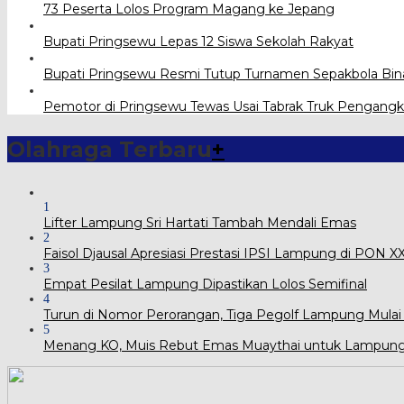
73 Peserta Lolos Program Magang ke Jepang
Bupati Pringsewu Lepas 12 Siswa Sekolah Rakyat
Bupati Pringsewu Resmi Tutup Turnamen Sepakbola Bin
Pemotor di Pringsewu Tewas Usai Tabrak Truk Pengangk
Olahraga Terbaru
+
1
Lifter Lampung Sri Hartati Tambah Mendali Emas
2
Faisol Djausal Apresiasi Prestasi IPSI Lampung di PON 
3
Empat Pesilat Lampung Dipastikan Lolos Semifinal
4
Turun di Nomor Perorangan, Tiga Pegolf Lampung Mulai
5
Menang KO, Muis Rebut Emas Muaythai untuk Lampun