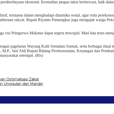
an pemberdayaan ekonomi. Kemudian jangan takut berinovasi, baik dal
if, terutama dalam menghadapi dinamika sosial, agar roda perekonomi
sejahteraan rakyat. Bupati Riyanto Pamungkas juga mengajak warga
ga visi Pringsewu Makmur dapat segera terwujud. Mari kita terus me
ngan pagelaran Wayang Kulit Semalam Suntuk, serta berbagai ritual t
 M.P., Staf Ahli Bupati Bidang Perekonomian, Keuangan dan Pembangun
asyarakat setempat. (Rls)
an Optimalisasi Zakat
n Unggulan dan Mandiri