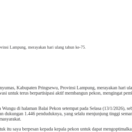
insi Lampung, merayakan hari ulang tahun ke-75.
mas, Kabupaten Pringsewu, Provinsi Lampung, merayakan hari ulang 
i untuk terus berpartisipasi aktif membangun pekon, mengingat pemb
a Wungu di halaman Balai Pekon setempat pada Selasa (13/1/2026), s
n dukungan 1.446 penduduknya, yang selalu menjunjung tinggi seman
masyarakat.
tuk itu saya berpesan kepada kepala pekon untuk dapat mengoptimalk