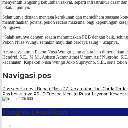
menyentuh langsung kebutuhan rakyat, seperti infrastruktur dasar d
lokal,” ujarnya.
Selanjutnya dengan menjaga kerukunan dan memelihara suasana kondus
memanfaatkan potensi pekon secara maksimal bagi kepentingan ke
Pringsewu.
“Salah satunya dengan segera menuntaskan PBB dengan baik, sehing
Pekon Nusa Wungu semakin maju dan berdaya saing,” ucapnya.
Acara tasyakuran Pekon Nusa Wungu yang antara lain dimeriahkan de
Hendrid, S.E., M.M., Asisten Administrasi Umum Arif Nugroho, S.E.,
kecamatan, Kapekon Nusa Wungu Joko Supriyono, S.E., serta tokoh m
Navigasi pos
Pos sebelumnya
Bupati Ela: UPZ Kecamatan Jadi Garda Terdep
Pos berikutnya
RSUD Tubaba Menuju Pusat Layanan Kesehata
Jangan Lewatkan