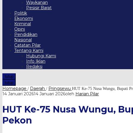
Waykanan
Pesisir Barat
Politik
Ekonomi
Kriminal
Opini
Pendidikan
Nasional
Catatan Pilar
Tentang Kami
Hubungi Kami
Info Iklan
Redaksi
tutup
tutup
Homepage
Daerah
Pringsewu
/
/
HUT Ke-75 Nusa Wungu, Bupati Pr
14 Januari 2026
14 Januari 2026
oleh
Harian Pilar
HUT Ke-75 Nusa Wungu, Bup
Pekon