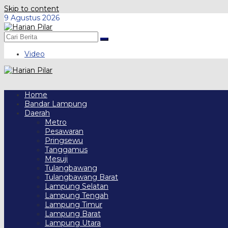
Skip to content
9 Agustus 2026
Video
Home
Bandar Lampung
Daerah
Metro
Pesawaran
Pringsewu
Tanggamus
Mesuji
Tulangbawang
Tulangbawang Barat
Lampung Selatan
Lampung Tengah
Lampung Timur
Lampung Barat
Lampung Utara