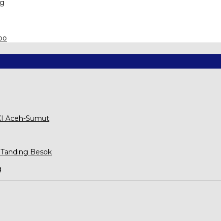
ng
po
XXI Aceh-Sumut
 Tanding Besok
g