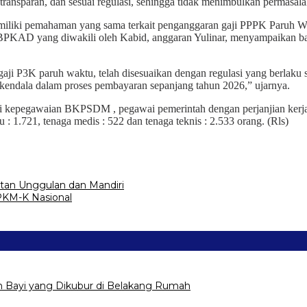
ransparan, dan sesuai regulasi, sehingga tidak menimbulkan permasala
memiliki pemahaman yang sama terkait penganggaran gaji PPPK Paruh Wa
 BPKAD yang diwakili oleh Kabid, anggaran Yulinar, menyampaikan b
i P3K paruh waktu, telah disesuaikan dengan regulasi yang berlaku s
da kendala dalam proses pembayaran sepanjang tahun 2026,” ujarnya.
si kepegawaian BKPSDM , pegawai pemerintah dengan perjanjian kerj
: 1.721, tenaga medis : 522 dan tenaga teknis : 2.533 orang. (Rls)
an Unggulan dan Mandiri
PKM-K Nasional
Bayi yang Dikubur di Belakang Rumah