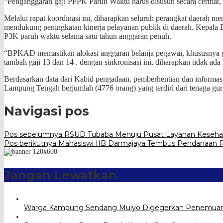
“Penganggaran gaji PPPK Paruh Waktu harus disusun secara cermat, t
Melalui rapat koordinasi ini, diharapkan seluruh perangkat daerah 
mendukung peningkatan kinerja pelayanan publik di daerah. Kepala
P3K paruh waktu selama satu tahun anggaran penuh.
“BPKAD memastikan alokasi anggaran belanja pegawai, khususnya gaj
tambah gaji 13 dan 14 . dengan sinkronisasi ini, diharapkan tidak a
Berdasarkan data dari Kabid pengadaan, pemberhentian dan informa
Lampung Tengah berjumlah (4776 orang) yang terdiri dari tenaga guru 
Navigasi pos
Pos sebelumnya
RSUD Tubaba Menuju Pusat Layanan Kesehat
Pos berikutnya
Mahasiswi IIB Darmajaya Tembus Pendanaan 
Jangan Lewatkan
Warga Kampung Sendang Mulyo Digegerkan Penemuan 