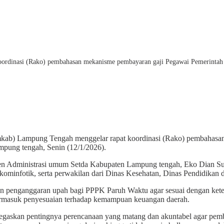
rdinasi (Rako) pembahasan mekanisme pembayaran gaji Pegawai Pemerintah d
kab) Lampung Tengah menggelar rapat koordinasi (Rako) pembahasan
pung tengah, Senin (12/1/2026).
sisten Administrasi umum Setda Kabupaten Lampung tengah, Eko Dian S
fotik, serta perwakilan dari Dinas Kesehatan, Dinas Pendidikan da
 penganggaran upah bagi PPPK Paruh Waktu agar sesuai dengan ketent
rmasuk penyesuaian terhadap kemampuan keuangan daerah.
egaskan pentingnya perencanaan yang matang dan akuntabel agar pemb