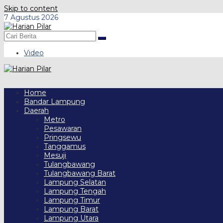
Skip to content
7 Agustus 2026
Video
Home
Bandar Lampung
Daerah
Metro
Pesawaran
Pringsewu
Tanggamus
Mesuji
Tulangbawang
Tulangbawang Barat
Lampung Selatan
Lampung Tengah
Lampung Timur
Lampung Barat
Lampung Utara