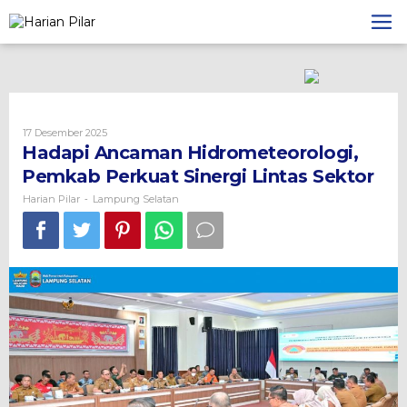
Skip
to
content
Oleh
17 Desember 2025
Harian
Hadapi Ancaman Hidrometeorologi,
Pilar
Pemkab Perkuat Sinergi Lintas Sektor
Harian Pilar
Lampung Selatan
-