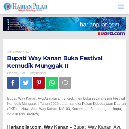
Skip
to
content
Oleh
30 Oktober 2025
Harian
Bupati Way Kanan Buka Festival
Pilar
Kemudik Munggak II
Harian Pilar
Waykanan
-
Bupati Way Kanan, Ayu Asalasiyah, S.Ked., membuka secara resmi Festival
Kemudik Munggak II Tahun 2025 dalam rangka Pekan Kebudayaan Daerah
(PKD) di Nuwa Adat Way Kanan, KM. 03, Kecamatan Blambangan Umpu,
Selasa (28/10/2025).
Harianpilar.com, Way Kanan –
Bupati Way Kanan, Ayu