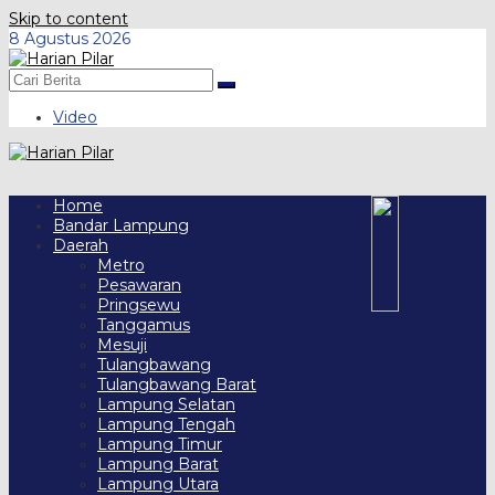
Skip to content
8 Agustus 2026
Video
Home
Bandar Lampung
Daerah
Metro
Pesawaran
Pringsewu
Tanggamus
Mesuji
Tulangbawang
Tulangbawang Barat
Lampung Selatan
Lampung Tengah
Lampung Timur
Lampung Barat
Lampung Utara