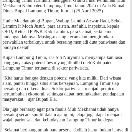
Lampung Timur (Lamtim) menggelar Grand Final Pemilihan Muli
Mekhanai Kabupaten Lampung Timur tahun 2025 di Aula Rumah
Dinas Bupati Lampung Timur, Jum’at (25 April 2025).
Hadir Mendampingi Bupati, Wabup Lamtim Azwar Hadi, Sekda
Lamtim Ir Moch Jusuf, para asisten, staf ahli, inspektur, kepala
OPD, Ketua TP PKK Kab Lamtim, para Camat, serta tamu
undangan lainnya. Masing-masing kecamatan mengirimkan
perwakilan terbaiknya untuk bersaing menjadi duta pariwisata dan
budaya daerah.
Bupati Lampung Timur, Ela Siti Nuryamah, menyampaikan rasa
bangganya atas potensi besar yang dimiliki oleh Kabupaten
Lampung Timur, terutama di sektor pariwisata.
“Kita harus bangga dengan potensi yang kita miliki. Dari wisata
alam, pantai hingga situs-situs bersejarah, Lampung Timur siap
bersaing dan dikenal luas. Sektor pariwisata menjadi pemicu
pertumbuhan ekonomi, sehingga dapat meningkatkan pendapatan
masyarakat,” ujar Bupati Ela.
Dia juga berharap agar para finalis Muli Mekhanai tidak hanya
bersaing secara sportif dalam ajang ini, tetapi juga dapat menjadi
wajah pariwisata dan kebudayaan Lampung Timur ke depan.
“Selamat berjuang untuk para peserta. Jadilah juara, bukan hanya di