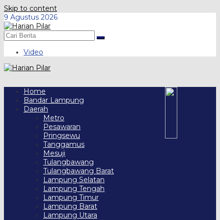
Skip to content
9 Agustus 2026
Video
Home
Bandar Lampung
Daerah
Metro
Pesawaran
Pringsewu
Tanggamus
Mesuji
Tulangbawang
Tulangbawang Barat
Lampung Selatan
Lampung Tengah
Lampung Timur
Lampung Barat
Lampung Utara