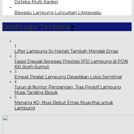
Deteksi Multi-Kanker
Bawaslu Lampung Luncurkan Literawaslu
Olahraga Terbaru
+
1
Lifter Lampung Sri Hartati Tambah Mendali Emas
2
Faisol Djausal Apresiasi Prestasi IPSI Lampung di PON
XXI Aceh-Sumut
3
Empat Pesilat Lampung Dipastikan Lolos Semifinal
4
Turun di Nomor Perorangan, Tiga Pegolf Lampung
Mulai Tanding Besok
5
Menang KO, Muis Rebut Emas Muaythai untuk
Lampung