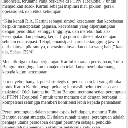
Indonesia, terutama yang berkarya di PTPN I Regional 7 untuk
menjadikan sosok Kartini sebagai inspirasi niat, pikiran, gerak
operasional, dan etika kehidupan.
“Kita kenali R.A. Kartini sebagai simbol kesetaraan dan kebebasan
berpikir menciptakan gagasan, kecerdasan yang diperjuangkan
dengan pendidikan setinggi-tingginya, dan merebut hak atas
kesempatan dan peluang kerja. Tiga poin itu diekstraksi dengan
sebutan emansipasi. Tetapi, emansipasi harus bertanggung jawab
dari niatnya, pikirannya, operasionalnya, dan etika yang baik,” kata
dia, Selasa (22/4).
Menarik tiga makna perjuangan Kartini ke ranah perusahaan, Tuhu
Bangun mengingatkan manajemen telah lama membuka ruang
kepada kaum perempuan.
Ia menyebut banyak posisi strategis di perusahaan ini yang dibuka
untuk Kaum Kartini, tetapi peluang itu masih belum terisi secara
maksimal. Oleh karena itu, Tuhu Bangun meminta setiap perempuan
di PTPN I Regional 7 untuk terus memacu diri dengan berbagai
kompetensi sehingga memberi kontribusi lebih kepada perusahaan.
Peran perempuan dalam semua aspek kehidupan, menurut Tuhu
Bangun sangat strategis. Di dalam rumah tangga, perempuan adalah
penjaga utama peradaban dengan perannya sebagai pendidik,
pengendali manajemen, sekaligus pelaksana kebijakan.