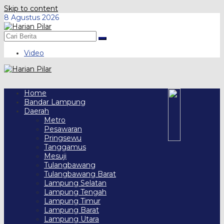
Skip to content
8 Agustus 2026
Video
Home
Bandar Lampung
Daerah
Metro
Pesawaran
Pringsewu
Tanggamus
Mesuji
Tulangbawang
Tulangbawang Barat
Lampung Selatan
Lampung Tengah
Lampung Timur
Lampung Barat
Lampung Utara