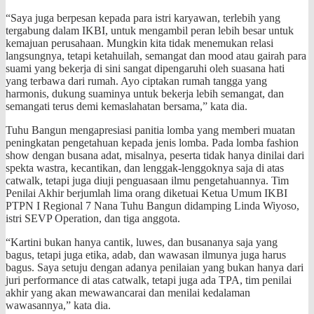
“Saya juga berpesan kepada para istri karyawan, terlebih yang
tergabung dalam IKBI, untuk mengambil peran lebih besar untuk
kemajuan perusahaan. Mungkin kita tidak menemukan relasi
langsungnya, tetapi ketahuilah, semangat dan mood atau gairah para
suami yang bekerja di sini sangat dipengaruhi oleh suasana hati
yang terbawa dari rumah. Ayo ciptakan rumah tangga yang
harmonis, dukung suaminya untuk bekerja lebih semangat, dan
semangati terus demi kemaslahatan bersama,” kata dia.
Tuhu Bangun mengapresiasi panitia lomba yang memberi muatan
peningkatan pengetahuan kepada jenis lomba. Pada lomba fashion
show dengan busana adat, misalnya, peserta tidak hanya dinilai dari
spekta wastra, kecantikan, dan lenggak-lenggoknya saja di atas
catwalk, tetapi juga diuji penguasaan ilmu pengetahuannya. Tim
Penilai Akhir berjumlah lima orang diketuai Ketua Umum IKBI
PTPN I Regional 7 Nana Tuhu Bangun didamping Linda Wiyoso,
istri SEVP Operation, dan tiga anggota.
“Kartini bukan hanya cantik, luwes, dan busananya saja yang
bagus, tetapi juga etika, adab, dan wawasan ilmunya juga harus
bagus. Saya setuju dengan adanya penilaian yang bukan hanya dari
juri performance di atas catwalk, tetapi juga ada TPA, tim penilai
akhir yang akan mewawancarai dan menilai kedalaman
wawasannya,” kata dia.