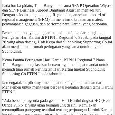
Pada lomba pidato, Tuhu Bangun bersama SEVP Operation Wiyoso
dan SEVP Business Support Bambang Agustian menjadi juri.
Dengan seksama, tiga petinggi Region dengan sebutan board of
regional management (BRM) ini menyimak kadalaman materi,
penyampaian gagasan, dan performa para Kartini yang berlomba.
Beberapa lomba yang digelar menjadi pembuka dari rangkaian
Peringatan Hari Kartini di PTPN I Regional 7. Sebab, pada tanggal
28 yang akan datang, Unit Kerja dari Subholding Supporting Co ini
akan menjadi tuan rumah peringatan yang sama untuk tingkat
Subholding.
Ketua Panitia Peringatan Hari Kartini PTPN I Regional 7 Nana
Tuhu Bangun menjelasakan bersemangat mendapat mandat untuk
menjadi tuan rumah Peringatan Hari Kartini tingkat Subholding
Supporting Co PTPN I pada tahun ini.
Ia mengatakan, pihaknya mendapat dukungan dan arahan dari
Manajemen untuk menggelar berbagai kegiatan dengan tema Kartini
PTPN I.
“Ada beberapa agenda pada gelaran Hari Kartini tingkat HO (Head
Office PTPN I) yang akan berlangsung di sini. Kami akan
menampilkan panggung teatrikal tentang perjuangan Kartini-Kartini
Perkebunan yang menginspirasi dan membanggakan. Selain itu, ada