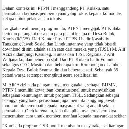
Dalam konteks ini, PTPN I menggandeng PT Kulaku, satu
perusahaan berbasis pemberdayaan yang fokus kepada komoditas
kelapa untuk pelaksanaan teknis.
Langkah awal menuju program itu, PTPN I mengajak PT Kulaku
bertemu perangkat desa dan para petani kelapa di Desa Bulok,
Kamis (6/2/25). Dari Kantor Pusat PTPN I hadir Kasubdiv.
Tanggung Jawab Sosial dan Lingkungannya yang tidak bisa di
download di sini adalah salah satu dari mereka yang (TJSL) M. Alif
Azizi didampingi Kasubag. Humas dan TJSL Regional 7 Arif
Widjanarko, dan beberapa staf. Dari PT Kulaku hadir Founder
sekaligus CEO Mustofa dan beberapa kru. Rombongan disambut
Kepala Desa Bulok Syamsudin dan beberapa staf. Sebanyak 35
petani warga setempat mengikuti acara sosialisasi ini.
M. Alif Azizi pada pengantarnya mengatakan, sebagai BUMN,
PTPN I memiliki kewajiban konstitusional untuk menyisihkan
sebagaian keuntungan untuk program TJSL. Sedangkan sebagai
tetangga yang baik, perusahaan juga memiliki tanggung jawab
moral untuk berempati kepada masyarakat yang ada di sekitar
perusahaan. Oleh karena itu, kata dia, pihaknya terus berupaya
menemukan cara untuk memberi manfaat kepada masyarakat sekitar.
“Kami ada program CSR untuk membantu masyarakat sekitar agar