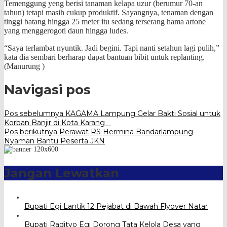
Temenggung yeng berisi tanaman kelapa uzur (berumur 70-an
tahun) tetapi masih cukup produktif. Sayangnya, tenaman dengan
tinggi batang hingga 25 meter itu sedang terserang hama artone
yang menggerogoti daun hingga ludes.
“Saya terlambat nyuntik. Jadi begini. Tapi nanti setahun lagi pulih,”
kata dia sembari berharap dapat bantuan bibit untuk replanting.
(Manurung )
Navigasi pos
Pos sebelumnya
KAGAMA Lampung Gelar Bakti Sosial untuk
Korban Banjir di Kota Karang
Pos berikutnya
Perawat RS Hermina Bandarlampung
Nyaman Bantu Peserta JKN
Jangan Lewatkan
Bupati Egi Lantik 12 Pejabat di Bawah Flyover Natar
Bupati Radityo Egi Dorong Tata Kelola Desa yang