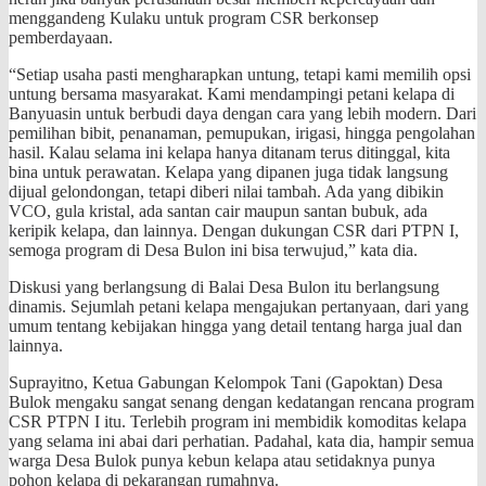
menggandeng Kulaku untuk program CSR berkonsep
pemberdayaan.
“Setiap usaha pasti mengharapkan untung, tetapi kami memilih opsi
untung bersama masyarakat. Kami mendampingi petani kelapa di
Banyuasin untuk berbudi daya dengan cara yang lebih modern. Dari
pemilihan bibit, penanaman, pemupukan, irigasi, hingga pengolahan
hasil. Kalau selama ini kelapa hanya ditanam terus ditinggal, kita
bina untuk perawatan. Kelapa yang dipanen juga tidak langsung
dijual gelondongan, tetapi diberi nilai tambah. Ada yang dibikin
VCO, gula kristal, ada santan cair maupun santan bubuk, ada
keripik kelapa, dan lainnya. Dengan dukungan CSR dari PTPN I,
semoga program di Desa Bulon ini bisa terwujud,” kata dia.
Diskusi yang berlangsung di Balai Desa Bulon itu berlangsung
dinamis. Sejumlah petani kelapa mengajukan pertanyaan, dari yang
umum tentang kebijakan hingga yang detail tentang harga jual dan
lainnya.
Suprayitno, Ketua Gabungan Kelompok Tani (Gapoktan) Desa
Bulok mengaku sangat senang dengan kedatangan rencana program
CSR PTPN I itu. Terlebih program ini membidik komoditas kelapa
yang selama ini abai dari perhatian. Padahal, kata dia, hampir semua
warga Desa Bulok punya kebun kelapa atau setidaknya punya
pohon kelapa di pekarangan rumahnya.