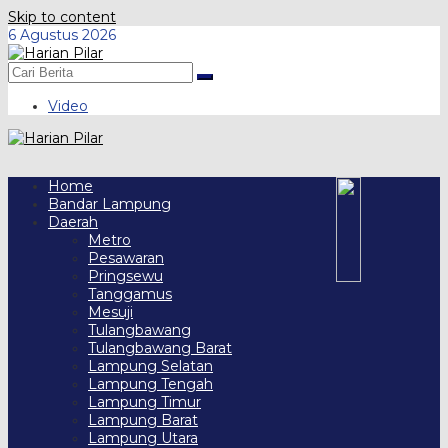
Skip to content
6 Agustus 2026
Video
Home
Bandar Lampung
Daerah
Metro
Pesawaran
Pringsewu
Tanggamus
Mesuji
Tulangbawang
Tulangbawang Barat
Lampung Selatan
Lampung Tengah
Lampung Timur
Lampung Barat
Lampung Utara