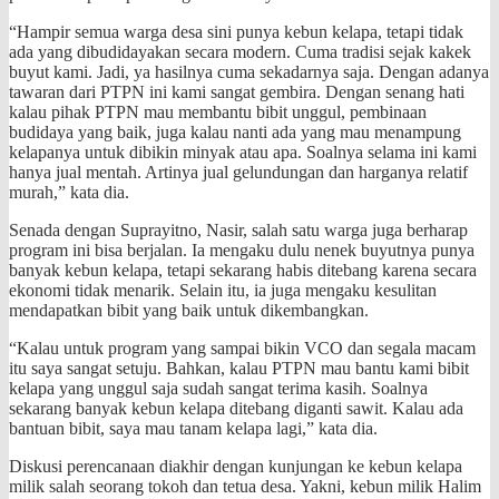
“Hampir semua warga desa sini punya kebun kelapa, tetapi tidak
ada yang dibudidayakan secara modern. Cuma tradisi sejak kakek
buyut kami. Jadi, ya hasilnya cuma sekadarnya saja. Dengan adanya
tawaran dari PTPN ini kami sangat gembira. Dengan senang hati
kalau pihak PTPN mau membantu bibit unggul, pembinaan
budidaya yang baik, juga kalau nanti ada yang mau menampung
kelapanya untuk dibikin minyak atau apa. Soalnya selama ini kami
hanya jual mentah. Artinya jual gelundungan dan harganya relatif
murah,” kata dia.
Senada dengan Suprayitno, Nasir, salah satu warga juga berharap
program ini bisa berjalan. Ia mengaku dulu nenek buyutnya punya
banyak kebun kelapa, tetapi sekarang habis ditebang karena secara
ekonomi tidak menarik. Selain itu, ia juga mengaku kesulitan
mendapatkan bibit yang baik untuk dikembangkan.
“Kalau untuk program yang sampai bikin VCO dan segala macam
itu saya sangat setuju. Bahkan, kalau PTPN mau bantu kami bibit
kelapa yang unggul saja sudah sangat terima kasih. Soalnya
sekarang banyak kebun kelapa ditebang diganti sawit. Kalau ada
bantuan bibit, saya mau tanam kelapa lagi,” kata dia.
Diskusi perencanaan diakhir dengan kunjungan ke kebun kelapa
milik salah seorang tokoh dan tetua desa. Yakni, kebun milik Halim