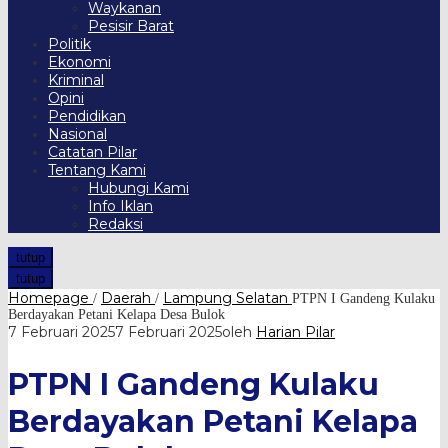
Waykanan
Pesisir Barat
Politik
Ekonomi
Kriminal
Opini
Pendidikan
Nasional
Catatan Pilar
Tentang Kami
Hubungi Kami
Info Iklan
Redaksi
tutup
tutup
Homepage
Daerah
Lampung Selatan
/
/
PTPN I Gandeng Kulaku
Berdayakan Petani Kelapa Desa Bulok
7 Februari 2025
7 Februari 2025
oleh
Harian Pilar
PTPN I Gandeng Kulaku
Berdayakan Petani Kelapa