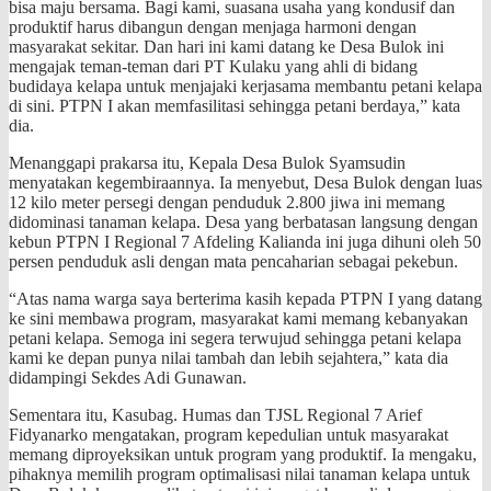
bisa maju bersama. Bagi kami, suasana usaha yang kondusif dan
produktif harus dibangun dengan menjaga harmoni dengan
masyarakat sekitar. Dan hari ini kami datang ke Desa Bulok ini
mengajak teman-teman dari PT Kulaku yang ahli di bidang
budidaya kelapa untuk menjajaki kerjasama membantu petani kelapa
di sini. PTPN I akan memfasilitasi sehingga petani berdaya,” kata
dia.
Menanggapi prakarsa itu, Kepala Desa Bulok Syamsudin
menyatakan kegembiraannya. Ia menyebut, Desa Bulok dengan luas
12 kilo meter persegi dengan penduduk 2.800 jiwa ini memang
didominasi tanaman kelapa. Desa yang berbatasan langsung dengan
kebun PTPN I Regional 7 Afdeling Kalianda ini juga dihuni oleh 50
persen penduduk asli dengan mata pencaharian sebagai pekebun.
“Atas nama warga saya berterima kasih kepada PTPN I yang datang
ke sini membawa program, masyarakat kami memang kebanyakan
petani kelapa. Semoga ini segera terwujud sehingga petani kelapa
kami ke depan punya nilai tambah dan lebih sejahtera,” kata dia
didampingi Sekdes Adi Gunawan.
Sementara itu, Kasubag. Humas dan TJSL Regional 7 Arief
Fidyanarko mengatakan, program kepedulian untuk masyarakat
memang diproyeksikan untuk program yang produktif. Ia mengaku,
pihaknya memilih program optimalisasi nilai tanaman kelapa untuk