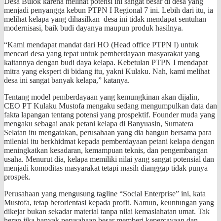
Desa Bulok karena melihat potensi ini sangat besar di desa yang
menjadi penyangga kebun PTPN I Regional 7 ini. Lebih dari itu, ia
melihat kelapa yang dihasilkan desa ini tidak mendapat sentuhan
modernisasi, baik budi dayanya maupun produk hasilnya.
“Kami mendapat mandat dari HO (Head office PTPN I) untuk
mencari desa yang tepat untuk pemberdayaan masyarakat yang
kaitannya dengan budi daya kelapa. Kebetulan PTPN I mendapat
mitra yang ekspert di bidang itu, yakni Kulaku. Nah, kami melihat
desa ini sangat banyak kelapa,” katanya.
Tentang model pemberdayaan yang kemungkinan akan dijalin,
CEO PT Kulaku Mustofa mengaku sedang mengumpulkan data dan
fakta lapangan tentang potensi yang prospektif. Founder muda yang
mengaku sebagai anak petani kelapa di Banyuasin, Sumatera
Selatan itu mengatakan, perusahaan yang dia bangun bersama para
milenial itu berkhidmat kepada pemberdayaan petani kelapa dengan
meningkatkan kesadaran, kemampuan teknis, dan pengembangan
usaha. Menurut dia, kelapa memiliki nilai yang sangat potensial dan
menjadi komoditas masyarakat tetapi masih dianggap tidak punya
prospek.
Perusahaan yang mengusung tagline “Social Enterprise” ini, kata
Mustofa, tetap berorientasi kepada profit. Namun, keuntungan yang
dikejar bukan sekadar material tanpa nilai kemaslahatan umat. Tak
heran jika banyak perusahaan besar memberi kepercayaan dan