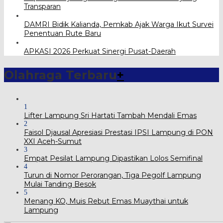
Transparan
DAMRI Bidik Kalianda, Pemkab Ajak Warga Ikut Survei
Penentuan Rute Baru
APKASI 2026 Perkuat Sinergi Pusat-Daerah
Olahraga Terbaru
+
1
Lifter Lampung Sri Hartati Tambah Mendali Emas
2
Faisol Djausal Apresiasi Prestasi IPSI Lampung di PON
XXI Aceh-Sumut
3
Empat Pesilat Lampung Dipastikan Lolos Semifinal
4
Turun di Nomor Perorangan, Tiga Pegolf Lampung
Mulai Tanding Besok
5
Menang KO, Muis Rebut Emas Muaythai untuk
Lampung