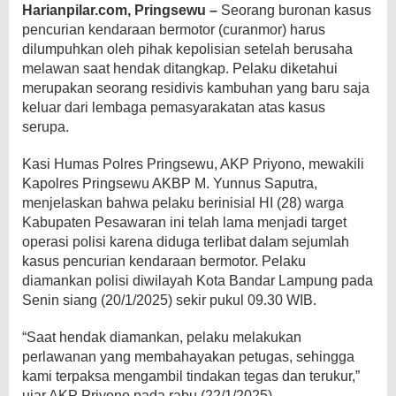
Harianpilar.com,
Pringsewu –
Seorang buronan kasus
pencurian kendaraan bermotor (curanmor) harus
dilumpuhkan oleh pihak kepolisian setelah berusaha
melawan saat hendak ditangkap. Pelaku diketahui
merupakan seorang residivis kambuhan yang baru saja
keluar dari lembaga pemasyarakatan atas kasus
serupa.
Kasi Humas Polres Pringsewu, AKP Priyono, mewakili
Kapolres Pringsewu AKBP M. Yunnus Saputra,
menjelaskan bahwa pelaku berinisial HI (28) warga
Kabupaten Pesawaran ini telah lama menjadi target
operasi polisi karena diduga terlibat dalam sejumlah
kasus pencurian kendaraan bermotor. Pelaku
diamankan polisi diwilayah Kota Bandar Lampung pada
Senin siang (20/1/2025) sekir pukul 09.30 WIB.
“Saat hendak diamankan, pelaku melakukan
perlawanan yang membahayakan petugas, sehingga
kami terpaksa mengambil tindakan tegas dan terukur,”
ujar AKP Priyono pada rabu (22/1/2025)