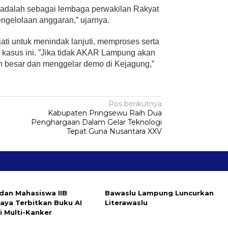
 adalah sebagai lembaga perwakilan Rakyat
gelolaan anggaran,” ujarnya.
ati untuk menindak lanjuti, memproses serta
kasus ini. ”Jika tidak AKAR Lampung akan
ih besar dan menggelar demo di Kejagung,”
Pos berikutnya
Kabupaten Pringsewu Raih Dua
Penghargaan Dalam Gelar Teknologi
Tepat Guna Nusantara XXV
dan Mahasiswa IIB
Bawaslu Lampung Luncurkan
aya Terbitkan Buku AI
Literawaslu
i Multi-Kanker