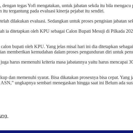
, dengan tegas Yofi mengatakan, untuk jabatan sekda itu bila mengac
itu tergantung pada evaluasi kinerja pejabat itu sendiri.
etelah dilakukan evaluasi. Sedangkan untuk proses pengisian jabatan se
h ia ditetapkan oleh KPU sebagai Calon Bupati Mesuji di Pilkada 2024
 calon bupati oleh KPU. Yang jelas misal hari ini dia ditetapkan seba
erian memberikan kemudahan dalam proses pengunduran diri untuk pensi
n juga harus memenuhi kriteria masa jabatannya yaitu harus mencapai
cukup dan memenuhi syarat. Bisa dikatakan prosesnya bisa cepat. Yang 
i ASN,” ungkapnya sembari menegaskan hingga saat ini Belum ada su
pung