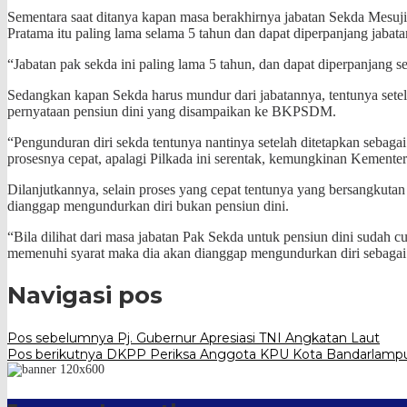
Sementara saat ditanya kapan masa berakhirnya jabatan Sekda Mesuji
Pratama itu paling lama selama 5 tahun dan dapat diperpanjang jabatan 
“Jabatan pak sekda ini paling lama 5 tahun, dan dapat diperpanjang s
Sedangkan kapan Sekda harus mundur dari jabatannya, tentunya setela
pernyataan pensiun dini yang disampaikan ke BKPSDM.
“Pengunduran diri sekda tentunya nantinya setelah ditetapkan sebagai
prosesnya cepat, apalagi Pilkada ini serentak, kemungkinan Kement
Dilanjutkannya, selain proses yang cepat tentunya yang bersangkuta
dianggap mengundurkan diri bukan pensiun dini.
“Bila dilihat dari masa jabatan Pak Sekda untuk pensiun dini sudah 
memenuhi syarat maka dia akan dianggap mengundurkan diri sebaga
Navigasi pos
Pos sebelumnya
Pj. Gubernur Apresiasi TNI Angkatan Laut
Pos berikutnya
DKPP Periksa Anggota KPU Kota Bandarlam