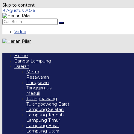
Skip to content
9 Agustus 2026
Video
Home
Bandar Lampung
Daerah
Metro
Pesawaran
Pringsewu
Tanggamus
Mesuji
Tulangbawang
Tulangbawang Barat
Lampung Selatan
Lampung Tengah
Lampung Timur
Lampung Barat
Lampung Utara