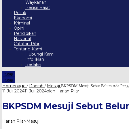
Waykanan
Pesisir Barat
Politik
Ekonomi
Kriminal
Opini
Pendidikan
Nasional
Catatan Pilar
Tentang Kami
Hubungi Kami
Info Iklan
Redaksi
tutup
tutup
Homepage
Daerah
Mesuji
/
/
BKPSDM Mesuji Sebut Belum Ada Pengaj
11 Juli 2024
11 Juli 2024
oleh
Harian Pilar
BKPSDM Mesuji Sebut Belu
Harian Pilar
Mesuji
-