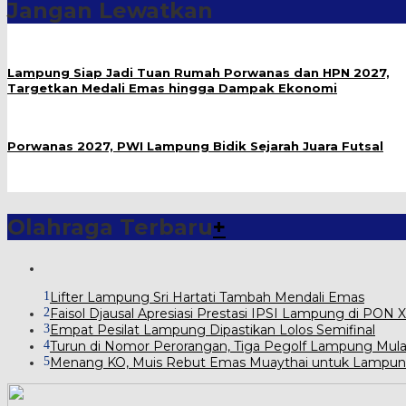
Jangan Lewatkan
Lampung Siap Jadi Tuan Rumah Porwanas dan HPN 2027,
Targetkan Medali Emas hingga Dampak Ekonomi
Porwanas 2027, PWI Lampung Bidik Sejarah Juara Futsal
Olahraga Terbaru
+
1
Lifter Lampung Sri Hartati Tambah Mendali Emas
2
Faisol Djausal Apresiasi Prestasi IPSI Lampung di PON
3
Empat Pesilat Lampung Dipastikan Lolos Semifinal
4
Turun di Nomor Perorangan, Tiga Pegolf Lampung Mula
5
Menang KO, Muis Rebut Emas Muaythai untuk Lampu