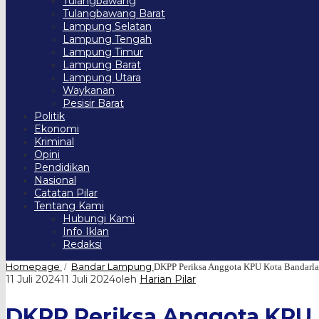
Tulangbawang
Tulangbawang Barat
Lampung Selatan
Lampung Tengah
Lampung Timur
Lampung Barat
Lampung Utara
Waykanan
Pesisir Barat
Politik
Ekonomi
Kriminal
Opini
Pendidikan
Nasional
Catatan Pilar
Tentang Kami
Hubungi Kami
Info Iklan
Redaksi
Homepage
Bandar Lampung
/
DKPP Periksa Anggota KPU Kota Bandar
11 Juli 2024
11 Juli 2024
oleh
Harian Pilar
DKPP Periksa Anggota KPU