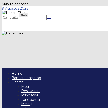
Skip to content
9 Agustus 2026
tutup
Home
Bandar Lampung
Daerah
Metro
Pesawaran
Pringsewu
Tanggamus
Mesuji