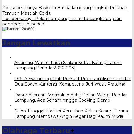
Pos sebelumnya
Bawaslu Bandarlampung Ungkap Puluhan
Temuan Masalah Coklit
Pos berikutnya
Polda Lampung Tahan tersangka dugaan
penghentian ibadah
Jangan Lewatkan
Aklamasi, Wahrul Fauzi Silalahi Ketua Karang Taruna
Lampung Periode 2026–2031
ORCA Swimming Club Perkuat Profesionalisme Pelatih,
Dua Coach Kantongi Kompetensi Juri-Wasit Pratama
Dapur Alfamart Meriahkan Akhir Pekan Warga Bandar
Lampung, Ada Senam hingga Cooking Demo
Calon Tunggal, Hari Ini Pemilihan Ketua Karang Taruna
Lampung Membawa Angin Segar Bagi Kaum Muda
Olahraga Terbaru
+