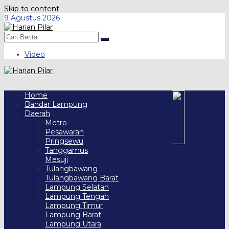
Skip to content
9 Agustus 2026
Video
Home
Bandar Lampung
Daerah
Metro
Pesawaran
Pringsewu
Tanggamus
Mesuji
Tulangbawang
Tulangbawang Barat
Lampung Selatan
Lampung Tengah
Lampung Timur
Lampung Barat
Lampung Utara