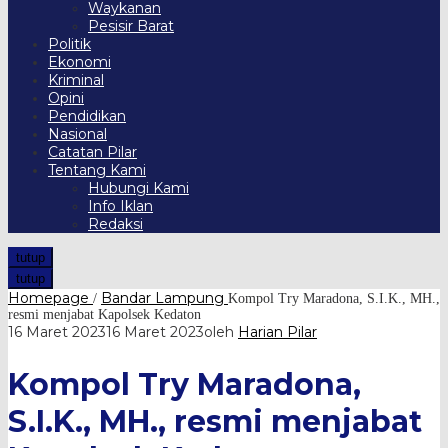
Waykanan
Pesisir Barat
Politik
Ekonomi
Kriminal
Opini
Pendidikan
Nasional
Catatan Pilar
Tentang Kami
Hubungi Kami
Info Iklan
Redaksi
tutup
tutup
Homepage
Bandar Lampung
/
Kompol Try Maradona, S.I.K., MH.,
resmi menjabat Kapolsek Kedaton
16 Maret 2023
16 Maret 2023
oleh
Harian Pilar
Kompol Try Maradona,
S.I.K., MH., resmi menjabat