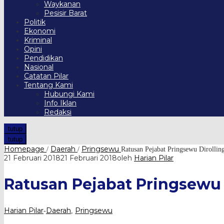
Waykanan
Pesisir Barat
Politik
Ekonomi
Kriminal
Opini
Pendidikan
Nasional
Catatan Pilar
Tentang Kami
Hubungi Kami
Info Iklan
Redaksi
tutup
tutup
Homepage
Daerah
Pringsewu
/
/
Ratusan Pejabat Pringsewu Dirollin
21 Februari 2018
21 Februari 2018
oleh
Harian Pilar
Ratusan Pejabat Pringsewu 
Harian Pilar
Daerah
Pringsewu
-
,