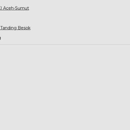
XXI Aceh-Sumut
 Tanding Besok
g