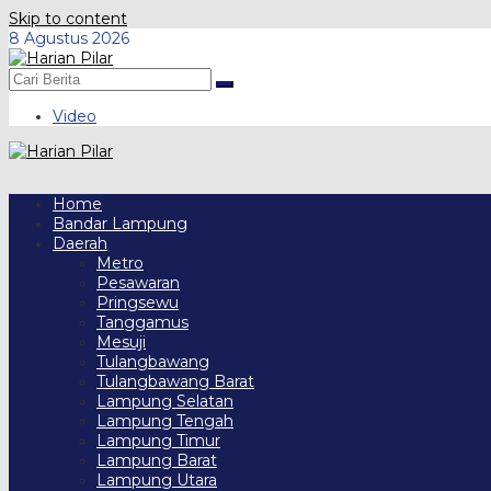
Skip to content
8 Agustus 2026
Video
Home
Bandar Lampung
Daerah
Metro
Pesawaran
Pringsewu
Tanggamus
Mesuji
Tulangbawang
Tulangbawang Barat
Lampung Selatan
Lampung Tengah
Lampung Timur
Lampung Barat
Lampung Utara