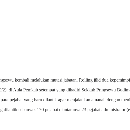
sewu kembali melalukan mutasi jabatan. Rolling jilid dua kepemimpin
20/2), di Aula Pemkab setempat yang dihadiri Sekkab Pringsewu Budiman
ra pejabat yang baru dilantik agar menjalankan amanah dengan meningk
antik sebanyak 170 pejabat diantaranya 23 pejabat administrator (ese