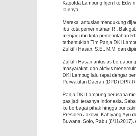
Kapolda Lampung Irjen Ike Edwin,
lainnya.
Mereka antusias mendukung dijad
ibu kota pemerintahan RI. Bak 
menjadi ibu kota pemerintahan 
terbentuklah Tim Panja DKI Lamp
Zulkifli Hasan, S.E., M.M. dan dip
Zulkifli Hasan antusias bergabun
masyarakat, dan aktivis menemuin
DKI Lampug lalu rapat dengar p
Perwakilan Daerah (DPD) DPR RI 
Panja DKI Lampung berusaha mey
pas jadi terasnya Indonesia. Seb
ke berbagai pihak hingga puncakn
Presiden Jokowi, Kahiyang Ayu d
Buwana, Solo, Rabu (8/11/2017).