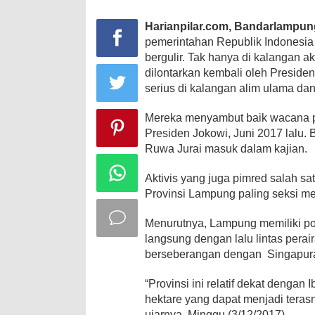
Harianpilar.com, Bandarlampun
pemerintahan Republik Indonesia (
bergulir. Tak hanya di kalangan akt
dilontarkan kembali oleh Presiden
serius di kalangan alim ulama da
Mereka menyambut baik wacana p
Presiden Jokowi, Juni 2017 lalu
Ruwa Jurai masuk dalam kajian.
Aktivis yang juga pimred salah s
Provinsi Lampung paling seksi me
Menurutnya, Lampung memiliki pos
langsung dengan lalu lintas perai
berseberangan dengan Singapura,
“Provinsi ini relatif dekat dengan 
hektare yang dapat menjadi teras
ujarnya, Minggu (3/12/2017).