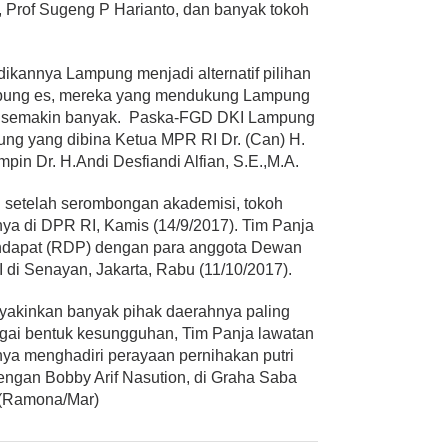
 Prof Sugeng P Harianto, dan banyak tokoh
ikannya Lampung menjadi alternatif pilihan
gubung es, mereka yang mendukung Lampung
RI semakin banyak. Paska-FGD DKI Lampung
ung yang dibina Ketua MPR RI Dr. (Can) H.
impin Dr. H.Andi Desfiandi Alfian, S.E.,M.A.
g setelah serombongan akademisi, tokoh
ya di DPR RI, Kamis (14/9/2017). Tim Panja
endapat (RDP) dengan para anggota Dewan
di Senayan, Jakarta, Rabu (11/10/2017).
akinkan banyak pihak daerahnya paling
agai bentuk kesungguhan, Tim Panja lawatan
ya menghadiri perayaan pernihakan putri
engan Bobby Arif Nasution, di Graha Saba
 (Ramona/Mar)