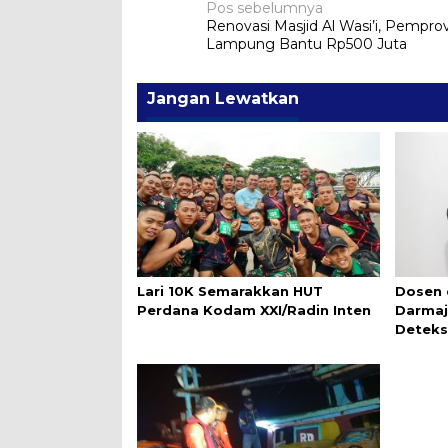
Navigasi
Pos sebelumnya
Renovasi Masjid Al Wasi’i, Pempro
pos
Lampung Bantu Rp500 Juta
Jangan Lewatkan
Lari 10K Semarakkan HUT
Dosen 
Perdana Kodam XXI/Radin Inten
Darmaj
Deteks