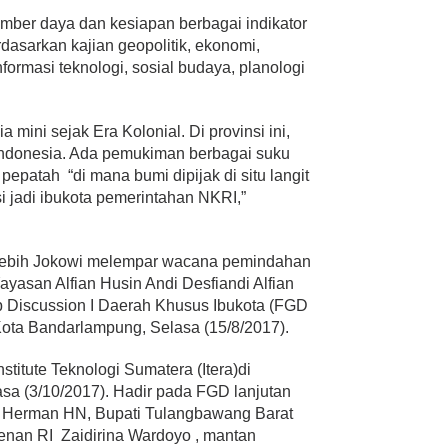
umber daya dan kesiapan berbagai indikator
dasarkan kajian geopolitik, ekonomi,
informasi teknologi, sosial budaya, planologi
mini sejak Era Kolonial. Di provinsi ini,
ndonesia. Ada pemukiman berbagai suku
epatah “di mana bumi dipijak di situ langit
 jadi ibukota pemerintahan NKRI,”
n lebih Jokowi melempar wacana pemindahan
ayasan Alfian Husin Andi Desfiandi Alfian
 Discussion I Daerah Khusus Ibukota (FGD
Kota Bandarlampung, Selasa (15/8/2017).
stitute Teknologi Sumatera (Itera)di
sa (3/10/2017). Hadir pada FGD lanjutan
g Herman HN, Bupati Tulangbawang Barat
enan RI Zaidirina Wardoyo , mantan