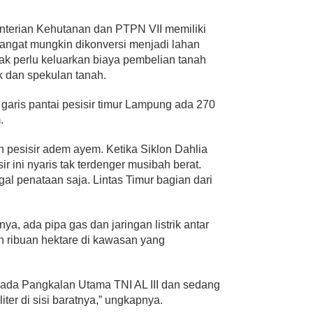
enterian Kehutanan dan PTPN VII memiliki
sangat mungkin dikonversi menjadi lahan
tak perlu keluarkan biaya pembelian tanah
k dan spekulan tanah.
 garis pantai pesisir timur Lampung ada 270
.
n pesisir adem ayem. Ketika Siklon Dahlia
 ini nyaris tak terdenger musibah berat.
nggal penataan saja. Lintas Timur bagian dari
ya, ada pipa gas dan jaringan listrik antar
an ribuan hektare di kawasan yang
 ada Pangkalan Utama TNI AL III dan sedang
ter di sisi baratnya,” ungkapnya.