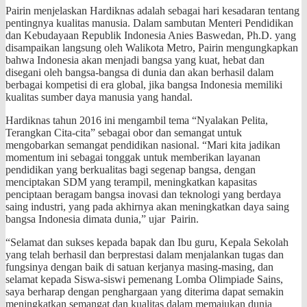
Pairin menjelaskan Hardiknas adalah sebagai hari kesadaran tentang
pentingnya kualitas manusia. Dalam sambutan Menteri Pendidikan
dan Kebudayaan Republik Indonesia Anies Baswedan, Ph.D. yang
disampaikan langsung oleh Walikota Metro, Pairin mengungkapkan
bahwa Indonesia akan menjadi bangsa yang kuat, hebat dan
disegani oleh bangsa-bangsa di dunia dan akan berhasil dalam
berbagai kompetisi di era global, jika bangsa Indonesia memiliki
kualitas sumber daya manusia yang handal.
Hardiknas tahun 2016 ini mengambil tema “Nyalakan Pelita,
Terangkan Cita-cita” sebagai obor dan semangat untuk
mengobarkan semangat pendidikan nasional. “Mari kita jadikan
momentum ini sebagai tonggak untuk memberikan layanan
pendidikan yang berkualitas bagi segenap bangsa, dengan
menciptakan SDM yang terampil, meningkatkan kapasitas
penciptaan beragam bangsa inovasi dan teknologi yang berdaya
saing industri, yang pada akhirnya akan meningkatkan daya saing
bangsa Indonesia dimata dunia,” ujar Pairin.
“Selamat dan sukses kepada bapak dan Ibu guru, Kepala Sekolah
yang telah berhasil dan berprestasi dalam menjalankan tugas dan
fungsinya dengan baik di satuan kerjanya masing-masing, dan
selamat kepada Siswa-siswi pemenang Lomba Olimpiade Sains,
saya berharap dengan penghargaan yang diterima dapat semakin
meningkatkan semangat dan kualitas dalam memajukan dunia