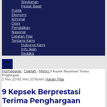
Waykanan
Pesisir Barat
Politik
Ekonomi
Kriminal
Opini
Pendidikan
Nasional
Catatan Pilar
Tentang Kami
Hubungi Kami
Info Iklan
Redaksi
tutup
tutup
Homepage
Daerah
Metro
/
/
9 Kepsek Berprestasi Terima
Penghargaan
3 Mei 2016
3 Mei 2016
oleh
Harian Pilar
9 Kepsek Berprestasi
Terima Penghargaan