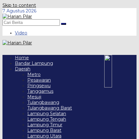
Skip to content
7 Agustus 2026
Video
Home
Bandar Lampung
Daerah
Metro
Pesawaran
Pringsewu
Tanggamus
Mesuji
Tulangbawang
Tulangbawang Barat
Lampung Selatan
Lampung Tengah
Lampung Timur
Lampung Barat
Lampung Utara