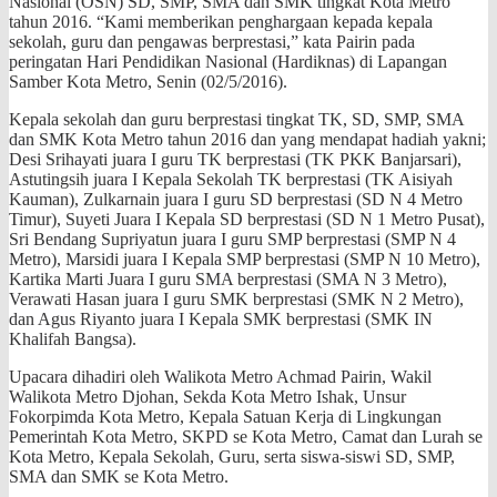
Nasional (OSN) SD, SMP, SMA dan SMK tingkat Kota Metro
tahun 2016. “Kami memberikan penghargaan kepada kepala
sekolah, guru dan pengawas berprestasi,” kata Pairin pada
peringatan Hari Pendidikan Nasional (Hardiknas) di Lapangan
Samber Kota Metro, Senin (02/5/2016).
Kepala sekolah dan guru berprestasi tingkat TK, SD, SMP, SMA
dan SMK Kota Metro tahun 2016 dan yang mendapat hadiah yakni;
Desi Srihayati juara I guru TK berprestasi (TK PKK Banjarsari),
Astutingsih juara I Kepala Sekolah TK berprestasi (TK Aisiyah
Kauman), Zulkarnain juara I guru SD berprestasi (SD N 4 Metro
Timur), Suyeti Juara I Kepala SD berprestasi (SD N 1 Metro Pusat),
Sri Bendang Supriyatun juara I guru SMP berprestasi (SMP N 4
Metro), Marsidi juara I Kepala SMP berprestasi (SMP N 10 Metro),
Kartika Marti Juara I guru SMA berprestasi (SMA N 3 Metro),
Verawati Hasan juara I guru SMK berprestasi (SMK N 2 Metro),
dan Agus Riyanto juara I Kepala SMK berprestasi (SMK IN
Khalifah Bangsa).
Upacara dihadiri oleh Walikota Metro Achmad Pairin, Wakil
Walikota Metro Djohan, Sekda Kota Metro Ishak, Unsur
Fokorpimda Kota Metro, Kepala Satuan Kerja di Lingkungan
Pemerintah Kota Metro, SKPD se Kota Metro, Camat dan Lurah se
Kota Metro, Kepala Sekolah, Guru, serta siswa-siswi SD, SMP,
SMA dan SMK se Kota Metro.