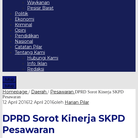
Waykanan
Pesisir Barat
Politik
Ekonomi
Kriminal
Opini
Pendidikan
Nasional
Catatan Pilar
Tentang Kami
Hubungi Kami
Info Iklan
Redaksi
tutup
tutup
Homepage
Daerah
Pesawaran
/
/
DPRD Sorot Kinerja SKPD
Pesawaran
12 April 2016
12 April 2016
oleh
Harian Pilar
DPRD Sorot Kinerja SKPD
Pesawaran