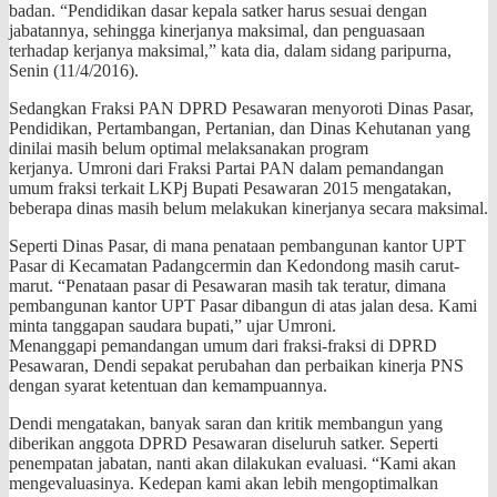
badan. “Pendidikan dasar kepala satker harus sesuai dengan
jabatannya, sehingga kinerjanya maksimal, dan penguasaan
terhadap kerjanya maksimal,” kata dia, dalam sidang paripurna,
Senin (11/4/2016).
Sedangkan Fraksi PAN DPRD Pesawaran menyoroti Dinas Pasar,
Pendidikan, Pertambangan, Pertanian, dan Dinas Kehutanan yang
dinilai masih belum optimal melaksanakan program
kerjanya. Umroni dari Fraksi Partai PAN dalam pemandangan
umum fraksi terkait LKPj Bupati Pesawaran 2015 mengatakan,
beberapa dinas masih belum melakukan kinerjanya secara maksimal.
Seperti Dinas Pasar, di mana penataan pembangunan kantor UPT
Pasar di Kecamatan Padangcermin dan Kedondong masih carut-
marut. “Penataan pasar di Pesawaran masih tak teratur, dimana
pembangunan kantor UPT Pasar dibangun di atas jalan desa. Kami
minta tanggapan saudara bupati,” ujar Umroni.
Menanggapi pemandangan umum dari fraksi-fraksi di DPRD
Pesawaran, Dendi sepakat perubahan dan perbaikan kinerja PNS
dengan syarat ketentuan dan kemampuannya.
Dendi mengatakan, banyak saran dan kritik membangun yang
diberikan anggota DPRD Pesawaran diseluruh satker. Seperti
penempatan jabatan, nanti akan dilakukan evaluasi. “Kami akan
mengevaluasinya. Kedepan kami akan lebih mengoptimalkan