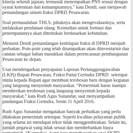
kinerja seluruh jajaran, termasuk menempatkan PNS sesuai dengan
syarat ketentuan dan kemampuannya,” kata Dendi, saat menjawab
pemandangan umum fraksi DPRD Pesawaran.
Soal permasalahan THLS, pihaknya akan mengevaluasinya, serta
melakukan pendataan ulang. Kemudian untuk formasi dan
penempatannya akan ditentukan berdasarkan kebutuhan.
Menurut Dendi pemandangan kedelapan fraksi di DPRD menjadi
perhatian. Poin-poin yang telah disampaikan akan diinventarisir dan
catatan sebagai bahan masukkan dalam perencanaan pembangunan
Pesawaran ke depan.
Usai mendengarkan penyapaian Laporan Pertanggungjawaban
(LKPj) Bupati Pesawaran, Fraksi Partai Gerindra DPRD setempat
minta kepada Bupati agar membuat terobosan baru dengan kegiatan
yang langsung menyentuh masyarakat. “Pemerintah harus mampu
memberikan terobosan yang langsung menyentuh kepada
masyarakat,” kata Rudi Agus Sunandar, saat menyampaikan
pandangan Fraksi Gerindra, Senin 11 April 2016.
Rudi Agus Sunandar mengatakan banyak perbaikan yang perlu
dilakukan pemerintah setempat. Seperti kwalitas pelayanan publik
yang selama ini mendapat rekor tidak menggembirakan. Selain itu,
jumlah pegawai yang tidak sesuai dan membebankan biaya
pemerintah. “Kemudian, kami juga mengharapkan agar SKPD