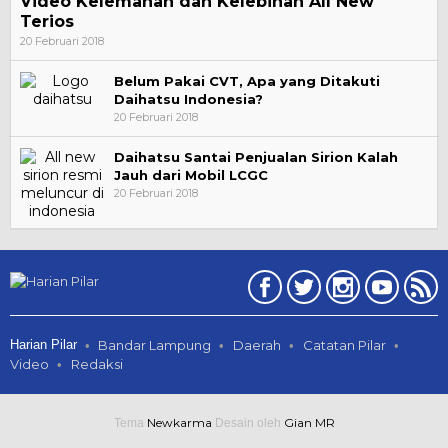
Video Kelemahan dan Kelebihan All New
Terios
20 Februari 2018
Belum Pakai CVT, Apa yang Ditakuti
Daihatsu Indonesia?
20 Februari 2018
Daihatsu Santai Penjualan Sirion Kalah
Jauh dari Mobil LCGC
20 Februari 2018
Harian Pilar
Bandar Lampung
Daerah
Catatan Pilar
Video
Redaksi
Newkarma
Gian MR
Tema
Desain oleh