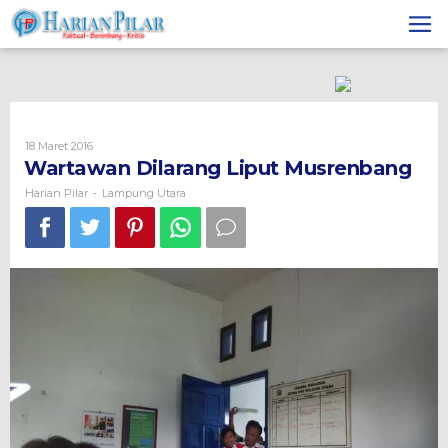
Skip
to
content
Oleh
18 Maret 2016
Harian
Wartawan Dilarang Liput Musrenbang
Pilar
Harian Pilar
Lampung Utara
-