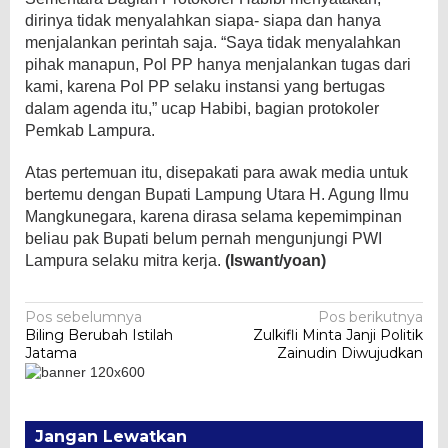
dirinya tidak menyalahkan siapa- siapa dan hanya
menjalankan perintah saja. “Saya tidak menyalahkan
pihak manapun, Pol PP hanya menjalankan tugas dari
kami, karena Pol PP selaku instansi yang bertugas
dalam agenda itu,” ucap Habibi, bagian protokoler
Pemkab Lampura.
Atas pertemuan itu, disepakati para awak media untuk
bertemu dengan Bupati Lampung Utara H. Agung Ilmu
Mangkunegara, karena dirasa selama kepemimpinan
beliau pak Bupati belum pernah mengunjungi PWI
Lampura selaku mitra kerja.
(Iswant/yoan)
Navigasi
Pos sebelumnya
Pos berikutnya
Biling Berubah Istilah
Zulkifli Minta Janji Politik
pos
Jatama
Zainudin Diwujudkan
Jangan Lewatkan