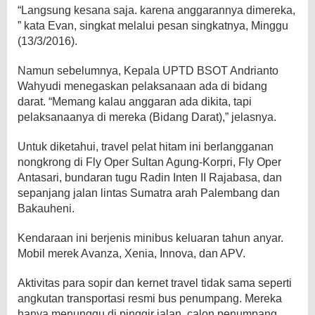
“Langsung kesana saja. karena anggarannya dimereka,
” kata Evan, singkat melalui pesan singkatnya, Minggu
(13/3/2016).
Namun sebelumnya, Kepala UPTD BSOT Andrianto
Wahyudi menegaskan pelaksanaan ada di bidang
darat. “Memang kalau anggaran ada dikita, tapi
pelaksanaanya di mereka (Bidang Darat),” jelasnya.
Untuk diketahui, travel pelat hitam ini berlangganan
nongkrong di Fly Oper Sultan Agung-Korpri, Fly Oper
Antasari, bundaran tugu Radin Inten II Rajabasa, dan
sepanjang jalan lintas Sumatra arah Palembang dan
Bakauheni.
Kendaraan ini berjenis minibus keluaran tahun anyar.
Mobil merek Avanza, Xenia, Innova, dan APV.
Aktivitas para sopir dan kernet travel tidak sama seperti
angkutan transportasi resmi bus penumpang. Mereka
hanya menunggu di pinggir jalan, calon penumpang