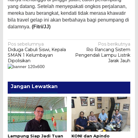
yang datang. Setelah menyepakati ongkos perjalanan,
mereka baru berangkat, kendati tidak merasa khawatir
bila travel gelap ini akan berbahaya bagi penumpang di
dalamnya.
(Fitri/JJ)
Navigasi
Pos sebelumnya
Pos berikutnya
Diduga Cabuli Siswi, Kepala
Rio Rancang Sistem
pos
SMAN 1 Kelumbayan
Pengendali Lampu Listrik
Dipolisikan
Jarak Jauh
Jangan Lewatkan
Lampung Siap Jadi Tuan
KONI dan Apindo