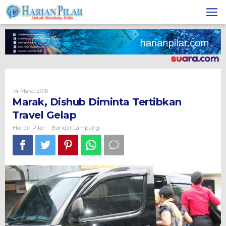
Skip
to
content
Oleh
14 Maret 2016
Harian
Marak, Dishub Diminta Tertibkan
Pilar
Travel Gelap
Harian Pilar
Bandar Lampung
-