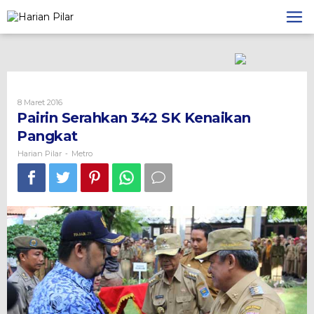
Skip
to
content
Oleh
8 Maret 2016
Harian
Pairin Serahkan 342 SK Kenaikan
Pilar
Pangkat
Harian Pilar
Metro
-