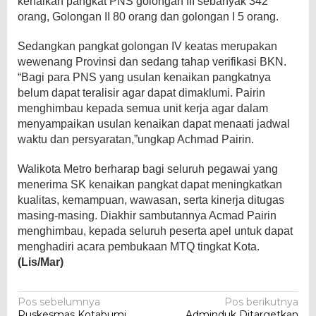
kenaikan pangkat PNS golongan III sebanyak 342
orang, Golongan II 80 orang dan golongan I 5 orang.
Sedangkan pangkat golongan IV keatas merupakan
wewenang Provinsi dan sedang tahap verifikasi BKN.
“Bagi para PNS yang usulan kenaikan pangkatnya
belum dapat teralisir agar dapat dimaklumi. Pairin
menghimbau kepada semua unit kerja agar dalam
menyampaikan usulan kenaikan dapat menaati jadwal
waktu dan persyaratan,”ungkap Achmad Pairin.
Walikota Metro berharap bagi seluruh pegawai yang
menerima SK kenaikan pangkat dapat meningkatkan
kualitas, kemampuan, wawasan, serta kinerja ditugas
masing-masing. Diakhir sambutannya Acmad Pairin
menghimbau, kepada seluruh peserta apel untuk dapat
menghadiri acara pembukaan MTQ tingkat Kota.
(Lis/Mar)
Navigasi
Pos sebelumnya
Pos berikutnya
Puskesmas Kotabumi
Adminduk Ditargetkan