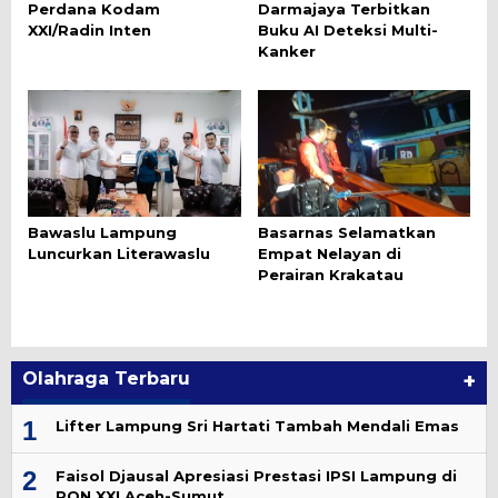
Perdana Kodam
Darmajaya Terbitkan
XXI/Radin Inten
Buku AI Deteksi Multi-
Kanker
Bawaslu Lampung
Basarnas Selamatkan
Luncurkan Literawaslu
Empat Nelayan di
Perairan Krakatau
Olahraga Terbaru
+
1
Lifter Lampung Sri Hartati Tambah Mendali Emas
2
Faisol Djausal Apresiasi Prestasi IPSI Lampung di
PON XXI Aceh-Sumut