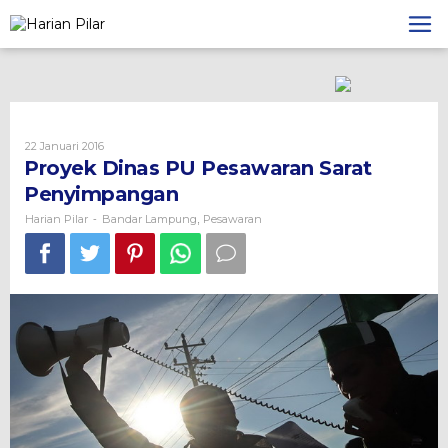
Skip
to
content
Oleh
22 Januari 2016
Harian
Proyek Dinas PU Pesawaran Sarat
Pilar
Penyimpangan
Harian Pilar
Bandar Lampung
Pesawaran
-
,