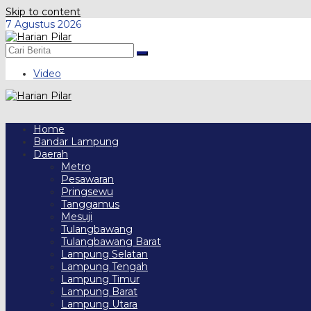
Skip to content
7 Agustus 2026
Video
Home
Bandar Lampung
Daerah
Metro
Pesawaran
Pringsewu
Tanggamus
Mesuji
Tulangbawang
Tulangbawang Barat
Lampung Selatan
Lampung Tengah
Lampung Timur
Lampung Barat
Lampung Utara