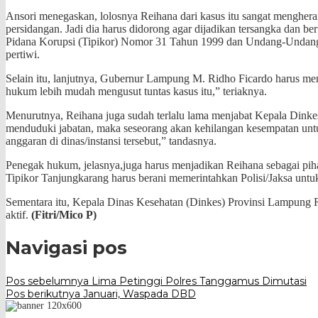
Ansori menegaskan, lolosnya Reihana dari kasus itu sangat mengher
persidangan. Jadi dia harus didorong agar dijadikan tersangka dan
Pidana Korupsi (Tipikor) Nomor 31 Tahun 1999 dan Undang-Undang N
pertiwi.
Selain itu, lanjutnya, Gubernur Lampung M. Ridho Ficardo harus m
hukum lebih mudah mengusut tuntas kasus itu,” teriaknya.
Menurutnya, Reihana juga sudah terlalu lama menjabat Kepala Dinke
menduduki jabatan, maka seseorang akan kehilangan kesempatan untuk 
anggaran di dinas/instansi tersebut,” tandasnya.
Penegak hukum, jelasnya,juga harus menjadikan Reihana sebagai piha
Tipikor Tanjungkarang harus berani memerintahkan Polisi/Jaksa unt
Sementara itu, Kepala Dinas Kesehatan (Dinkes) Provinsi Lampung Re
aktif.
(Fitri/Mico P)
Navigasi pos
Pos sebelumnya
Lima Petinggi Polres Tanggamus Dimutasi
Pos berikutnya
Januari, Waspada DBD