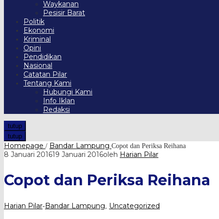
Waykanan
Pesisir Barat
Politik
Ekonomi
Kriminal
Opini
Pendidikan
Nasional
Catatan Pilar
Tentang Kami
Hubungi Kami
Info Iklan
Redaksi
tutup
tutup
Homepage
Bandar Lampung
/
Copot dan Periksa Reihana
8 Januari 2016
19 Januari 2016
oleh
Harian Pilar
Copot dan Periksa Reihana
Harian Pilar
Bandar Lampung
Uncategorized
-
,