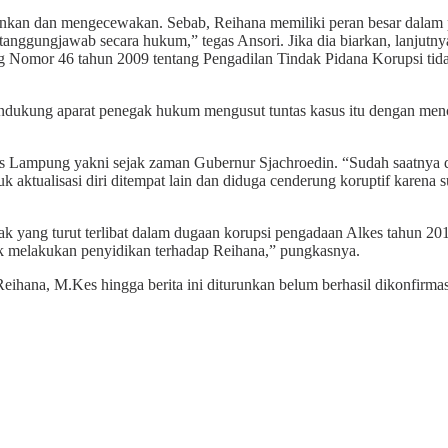
ankan dan mengecewakan. Sebab, Reihana memiliki peran besar dalam pe
 bertanggungjawab secara hukum,” tegas Ansori. Jika dia biarkan, la
omor 46 tahun 2009 tentang Pengadilan Tindak Pidana Korupsi tidak
endukung aparat penegak hukum mengusut tuntas kasus itu dengan men
s Lampung yakni sejak zaman Gubernur Sjachroedin. “Sudah saatnya d
aktualisasi diri ditempat lain dan diduga cenderung koruptif karena 
k yang turut terlibat dalam dugaan korupsi pengadaan Alkes tahun 201
uk melakukan penyidikan terhadap Reihana,” pungkasnya.
ihana, M.Kes hingga berita ini diturunkan belum berhasil dikonfirmas