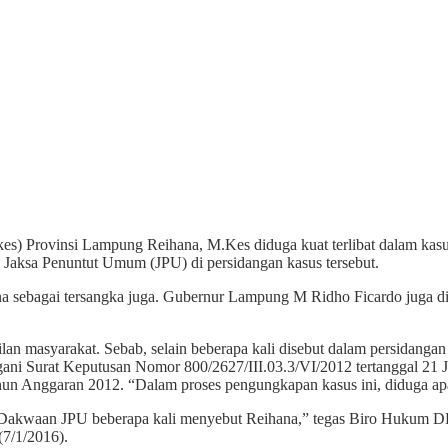
es) Provinsi Lampung Reihana, M.Kes diduga kuat terlibat dalam kas
n Jaksa Penuntut Umum (JPU) di persidangan kasus tersebut.
 sebagai tersangka juga. Gubernur Lampung M Ridho Ficardo juga di
ilan masyarakat. Sebab, selain beberapa kali disebut dalam persidangan
ni Surat Keputusan Nomor 800/2627/III.03.3/VI/2012 tertanggal 21 J
ahun Anggaran 2012. “Dalam proses pengungkapan kasus ini, diduga 
Dakwaan JPU beberapa kali menyebut Reihana,” tegas Biro Hukum DPP
(7/1/2016).