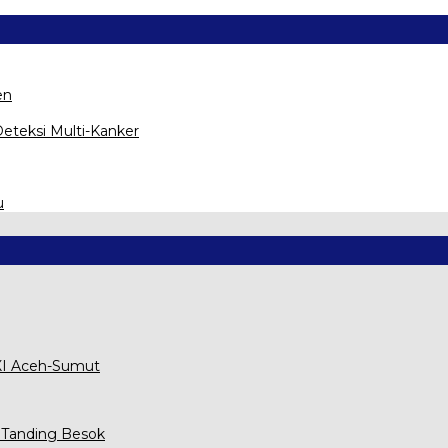
en
eteksi Multi-Kanker
u
XXI Aceh-Sumut
 Tanding Besok