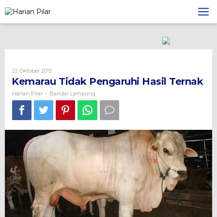
Skip
to
content
Oleh
22 Oktober 2015
Harian
Kemarau Tidak Pengaruhi Hasil Ternak
Pilar
Harian Pilar
Bandar Lampung
-