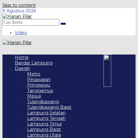
Skip to content
9 Agustus 2026
Video
Home
Bandar Lampung
Daerah
Metro
Pesawaran
Pringsewu
Tanggamus
Mesuji
Tulangbawang
Tulangbawang Barat
Lampung Selatan
Lampung Tengah
Lampung Timur
Lampung Barat
Lampung Utara