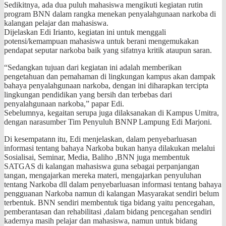
Sedikitnya, ada dua puluh mahasiswa mengikuti kegiatan rutin
program BNN dalam rangka menekan penyalahgunaan narkoba di
kalangan pelajar dan mahasiswa.
Dijelaskan Edi Irianto, kegiatan ini untuk menggali
potensi/kemampuan mahasiswa untuk berani mengemukakan
pendapat seputar narkoba baik yang sifatnya kritik ataupun saran.
“Sedangkan tujuan dari kegiatan ini adalah memberikan
pengetahuan dan pemahaman di lingkungan kampus akan dampak
bahaya penyalahgunaan narkoba, dengan ini diharapkan tercipta
lingkungan pendidikan yang bersih dan terbebas dari
penyalahgunaan narkoba,” papar Edi.
Sebelumnya, kegaitan serupa juga dilaksanakan di Kampus Umitra,
dengan narasumber Tim Penyuluh BNNP Lampung Edi Marjoni.
Di kesempatann itu, Edi menjelaskan, dalam penyebarluasan
informasi tentang bahaya Narkoba bukan hanya dilakukan melalui
Sosialisai, Seminar, Media, Baliho ,BNN juga membentuk
SATGAS di kalangan mahasiswa guna sebagai perpanjangan
tangan, mengajarkan mereka materi, mengajarkan penyuluhan
tentang Narkoba dll dalam penyebarluasan informasi tentang bahaya
pengguanan Narkoba namun di kalangan Masyarakat sendiri belum
terbentuk. BNN sendiri membentuk tiga bidang yaitu pencegahan,
pemberantasan dan rehabilitasi ,dalam bidang pencegahan sendiri
kadernya masih pelajar dan mahasiswa, namun untuk bidang