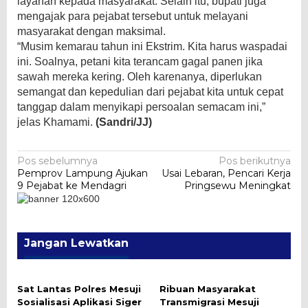
layanan kepada masyarakat. Selain itu, bupati juga
mengajak para pejabat tersebut untuk melayani
masyarakat dengan maksimal.
“Musim kemarau tahun ini Ekstrim. Kita harus waspadai
ini. Soalnya, petani kita terancam gagal panen jika
sawah mereka kering. Oleh karenanya, diperlukan
semangat dan kepedulian dari pejabat kita untuk cepat
tanggap dalam menyikapi persoalan semacam ini,”
jelas Khamami.
(Sandri/JJ)
Navigasi
Pos sebelumnya
Pos berikutnya
Pemprov Lampung Ajukan
Usai Lebaran, Pencari Kerja
pos
9 Pejabat ke Mendagri
Pringsewu Meningkat
Jangan Lewatkan
Sat Lantas Polres Mesuji
Ribuan Masyarakat
Sosialisasi Aplikasi Siger
Transmigrasi Mesuji