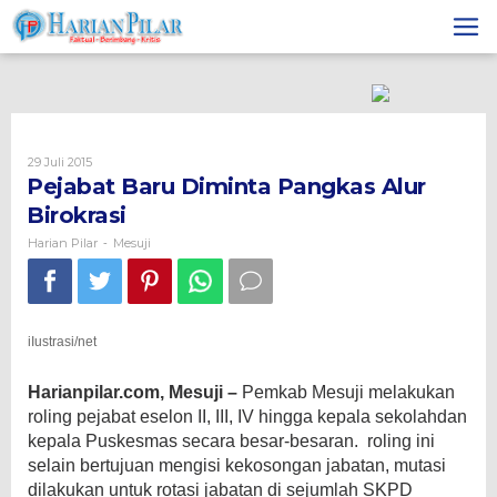
Skip
to
content
Oleh
29 Juli 2015
Harian
Pejabat Baru Diminta Pangkas Alur
Pilar
Birokrasi
Harian Pilar
Mesuji
-
iIustrasi/net
Harianpilar.com, Mesuji –
Pemkab Mesuji melakukan
roling pejabat eselon II, III, IV hingga kepala sekolahdan
kepala Puskesmas secara besar-besaran. roling ini
selain bertujuan mengisi kekosongan jabatan,
mutasi
dilakukan untuk rotasi jabatan di sejumlah SKPD