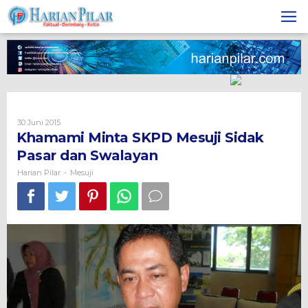
Skip
to
content
Oleh
30 Juni 2015
Harian
Khamami Minta SKPD Mesuji Sidak
Pilar
Pasar dan Swalayan
Harian Pilar
Mesuji
-