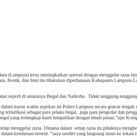
ra (Lampura) terus meningkatkan operasi dengan menggelar razia hing
hara, Restik, dan Intel itu dilakukan diperbatasan Kabupaten Lampu
tan seperti di antaranya Begal dan Narkoba. Tidak tanggung-tanggung, 
am kurun waktu sepekan ini Polres Lampura secara gencar tengah mel
g terindikasi sebagai para pelaku begal, juga para pengedar dan pe
u begal yang tertangkap kami lumpuhkan dengan timah panas,”ujar Komp
 tetap menggelar razia. Dimana dalam setiap razia itu pihaknya menghe
dalam kendaraan tersent. “saya sendiri yang langsung turun ke lokasi