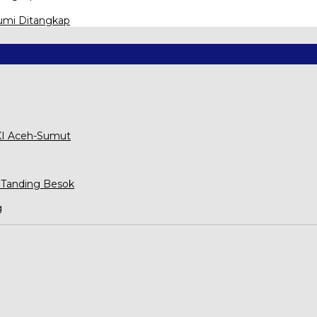
umi Ditangkap
XXI Aceh-Sumut
 Tanding Besok
g