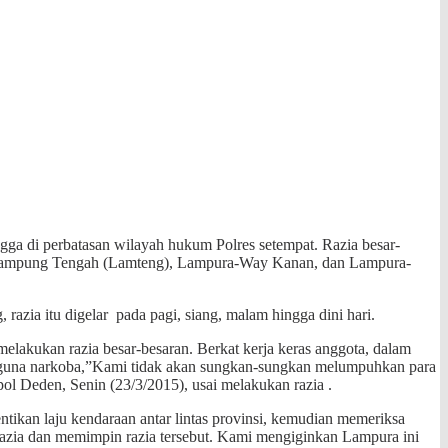
ga di perbatasan wilayah hukum Polres setempat. Razia besar-
ra-Lampung Tengah (Lamteng), Lampura-Way Kanan, dan Lampura-
razia itu digelar pada pagi, siang, malam hingga dini hari.
akukan razia besar-besaran. Berkat kerja keras anggota, dalam
ngguna narkoba,”Kami tidak akan sungkan-sungkan melumpuhkan para
ol Deden, Senin (23/3/2015), usai melakukan razia .
ntikan laju kendaraan antar lintas provinsi, kemudian memeriksa
 razia dan memimpin razia tersebut. Kami mengiginkan Lampura ini