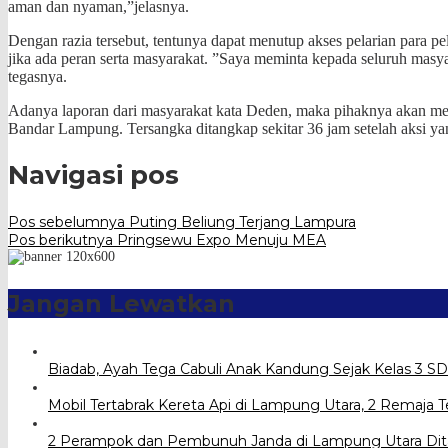
aman dan nyaman,”jelasnya.
Dengan razia tersebut, tentunya dapat menutup akses pelarian para 
jika ada peran serta masyarakat. ”Saya meminta kepada seluruh masya
tegasnya.
Adanya laporan dari masyarakat kata Deden, maka pihaknya akan meni
Bandar Lampung. Tersangka ditangkap sekitar 36 jam setelah aksi y
Navigasi pos
Pos sebelumnya
Puting Beliung Terjang Lampura
Pos berikutnya
Pringsewu Expo Menuju MEA
Jangan Lewatkan
Biadab, Ayah Tega Cabuli Anak Kandung Sejak Kelas 3 SD
Mobil Tertabrak Kereta Api di Lampung Utara, 2 Remaja 
2 Perampok dan Pembunuh Janda di Lampung Utara Di