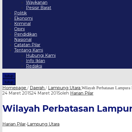
Waykanan
Pesisir Barat
Politik
Ekonomi
Kriminal
Opini
Pendidikan
Nasional
Catatan Pilar
Tentang Kami
Hubungi Kami
Info Iklan
Redaksi
tutup
tutup
Homepage
Daerah
Lampung Utara
/
/
Wilayah Perbatasan Lampura 
24 Maret 2015
24 Maret 2015
oleh
Harian Pilar
Wilayah Perbatasan Lampur
Harian Pilar
Lampung Utara
-