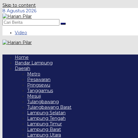
Skip to content
8 Agustus 2026
Video
Home
Bandar Lampung
Daerah
Metro
Pesawaran
Pringsewu
Tanggamus
Mesuji
Tulangbawang
Tulangbawang Barat
Lampung Selatan
Lampung Tengah
Lampung Timur
Lampung Barat
Lampung Utara