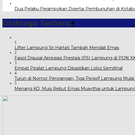
Dua Pelaku Perampokan Disertai Pembunuhan di Kotab
Olahraga Terbaru
+
1
Lifter Lampung Sri Hartati Tambah Mendali Emas
2
Faisol Djausal Apresiasi Prestasi IPSI Lampung di PON 
3
Empat Pesilat Lampung Dipastikan Lolos Semifinal
4
Turun di Nomor Perorangan, Tiga Pegolf Lampung Mulai
5
Menang KO, Muis Rebut Emas Muaythai untuk Lampun