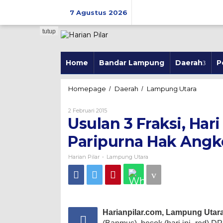
Skip
to
7 Agustus 2026
content
tutup
Home
Bandar Lampung
Daerah
P
Usulan
Homepage
Daerah
Lampung Utara
/
/
3
Fraksi,
Oleh
2 Februari 2015
Hari
Harian
Usulan 3 Fraksi, Ha
Pilar
Ini
DPRD
Paripurna Hak Angk
Lampung
Utara
Harian Pilar
Lampung Utara
-
Paripurn
Hak
Angket
Harianpilar.com, Lampung Utar