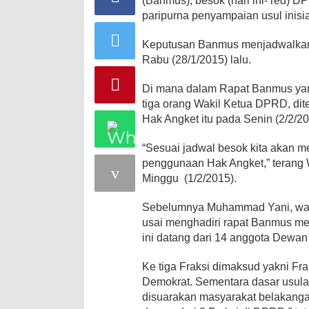
(Banmus), besok (hari ini- red) 
paripurna penyampaian
usul inis
Keputusan Banmus menjadwalkan 
Rabu (28/1/2015) lalu.
Di mana dalam Rapat Banmus yang 
tiga orang Wakil Ketua DPRD, dite
Hak Angket itu pada Senin (2/2/2
“Sesuai jadwal besok kita akan 
penggunaan Hak Angket,” terang 
Minggu (1/2/2015).
Sebelumnya Muhammad Yani, wak
usai menghadiri rapat Banmus m
ini datang dari 14 anggota Dewan 
Ke tiga Fraksi dimaksud yakni Fra
Demokrat. Sementara dasar usulan
disuarakan masyarakat belakangan 