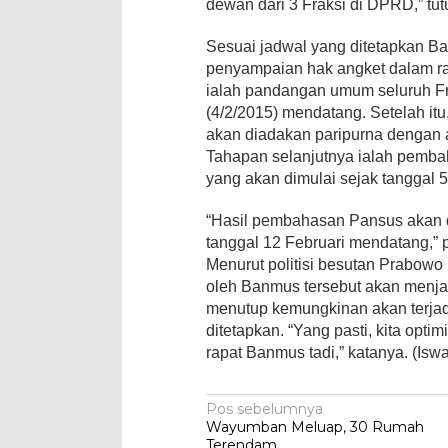
dewan dari 3 Fraksi di DPRD,” tut
Sesuai jadwal yang ditetapkan Ba
penyampaian hak angket dalam ra
ialah pandangan umum seluruh F
(4/2/2015) mendatang. Setelah itu
akan diadakan paripurna dengan 
Tahapan selanjutnya ialah pemba
yang akan dimulai sejak tanggal 
“Hasil pembahasan Pansus akan d
tanggal 12 Februari mendatang,” p
Menurut politisi besutan Prabowo 
oleh Banmus tersebut akan menja
menutup kemungkinan akan terjadi
ditetapkan. “Yang pasti, kita opti
rapat Banmus tadi,” katanya. (Isw
Navigasi
Pos sebelumnya
Wayumban Meluap, 30 Rumah
pos
Terendam