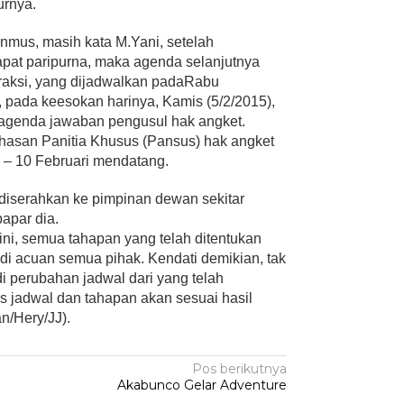
urnya.
nmus, masih kata M.Yani, setelah
pat paripurna, maka agenda selanjutnya
raksi, yang dijadwalkan padaRabu
, pada keesokan harinya, Kamis (5/2/2015),
agenda jawaban pengusul hak angket.
hasan Panitia Khusus (Pansus) hak angket
5 – 10 Februari mendatang.
iserahkan ke pimpinan dewan sekitar
apar dia.
ini, semua tahapan yang telah ditentukan
di acuan semua pihak. Kendati demikian, tak
 perubahan jadwal dari yang telah
mis jadwal dan tahapan akan sesuai hasil
an/Hery/JJ).
Pos berikutnya
Akabunco Gelar Adventure