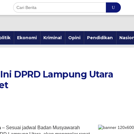
olitik
Ekonomi
Kriminal
Opini
Pendidikan
Nasion
ri Ini DPRD Lampung Utara
et
a
a
– Sesuai jadwal Badan Musyawarah