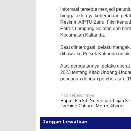
Informasi tersebut menjadi petunj
hingga akhirnya keberadaan pelak
Reskrim AIPTU Zairul Fikri kemud
Polres Lampung Selatan dan berh
Kecamatan Kalianda.
Saat diinterogasi, pelaku mengak
dibawa ke Polsek Kalianda untuk m
Atas perbuatannya, pelaku dijer
2023 tentang Kitab Undang-Unda
pencurian dengan pemberatan. (R
Navigasi
Pos sebelumnya
Bupati Ela Siti Nuryamah Tinjau S
pos
Farming Cabai di Metro Kibang
Jangan Lewatkan