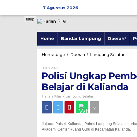
Skip
to
7 Agustus 2026
content
tutup
Home
Bandar Lampung
Daerah
P
Polisi
Homepage
Daerah
Lampung Selatan
/
/
Ungka
Pembo
Oleh
9 Juli 2026
Kantor
Harian
Polisi Ungkap Pemb
Pilar
Bimbi
Belaja
Belajar di Kalianda
di
Kalian
Harian Pilar
Lampung Selatan
-
Jajaran Polsek Kalianda, Polres Lampung Selatan, ber
Akademi Center Ruang Guru di Kecamatan Kalianda.