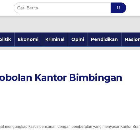
olitik
Ekonomi
Kriminal
Opini
Pendidikan
Nasion
p
bolan
obolan Kantor Bimbingan
ngan
r
da
hasil mengungkap kasus pencurian dengan pemberatan yang menyasar Kantor Bra