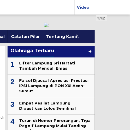
Video
tutup
al
Catatan Pilar
Tentang Kami
Olahraga Terbaru
+
1
Lifter Lampung Sri Hartati
Tambah Mendali Emas
2
Faisol Djausal Apresiasi Prestasi
IPSI Lampung di PON XXI Aceh-
Sumut
3
Empat Pesilat Lampung
Dipastikan Lolos Semifinal
nch
4
Turun di Nomor Perorangan, Tiga
Pegolf Lampung Mulai Tanding