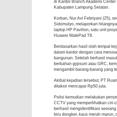
di Kantor Branch Akademi Center
Kabupaten Lampung Selatan.
Korban, Nur Avi Febriyani (25), 
Sidomulyo, melaporkan hilangnya 
laptop HP Pavilion, satu unit proy
Huawei MatePad T8.
Berdasarkan hasil olah tempat ke
dalam kantor dengan cara merusak 
bangunan. Setelah berhasil masu
berbahan gypsum atau GRC, kemud
mengambil barang-barang yang te
Akibat kejadian tersebut, PT Ru
ditaksir mencapai Rp50 juta.
Polisi kemudian melakukan penye
CCTV yang memperlihatkan ciri-ci
berhasil mengidentifikasi seoran
biru dongker, kaus merah marun, 