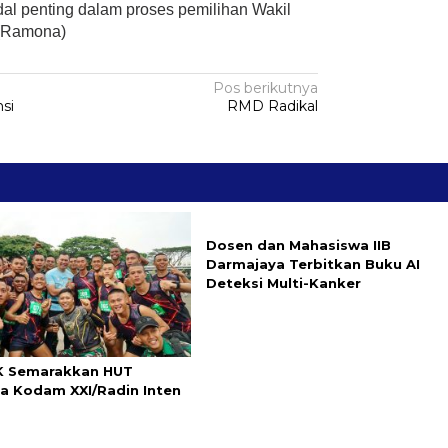
dal penting dalam proses pemilihan Wakil
 (Ramona)
Pos berikutnya
si
RMD Radikal
9
Dosen dan Mahasiswa IIB
Darmajaya Terbitkan Buku AI
Deteksi Multi-Kanker
0K Semarakkan HUT
a Kodam XXI/Radin Inten