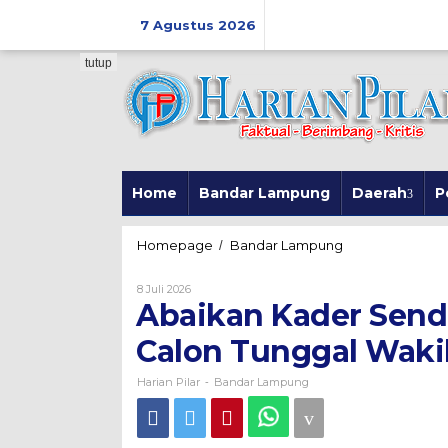
Skip
to
7 Agustus 2026
content
tutup
Home
Bandar Lampung
Daerah
P
Abaikan
Homepage
Bandar Lampung
/
Kader
Sendiri,
Oleh
8 Juli 2026
PAN
Harian
Abaikan Kader Sendi
Pilar
Tetapkan
Galang
Calon Tunggal Waki
Calon
Tunggal
Harian Pilar
Bandar Lampung
-
Wakil
Bupati
Way
Kanan