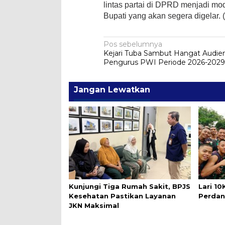
lintas partai di DPRD menjadi mo
Bupati yang akan segera digelar.
Navigasi
Pos sebelumnya
Kejari Tuba Sambut Hangat Audien
pos
Pengurus PWI Periode 2026-202
Jangan Lewatkan
Kunjungi Tiga Rumah Sakit, BPJS
Lari 1
Kesehatan Pastikan Layanan
Perdan
JKN Maksimal