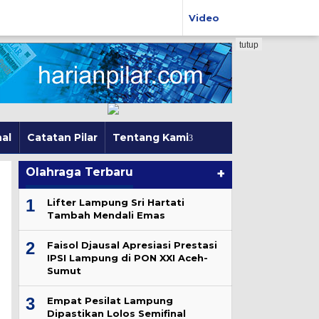
Video
tutup
al
Catatan Pilar
Tentang Kami
Olahraga Terbaru
+
1
Lifter Lampung Sri Hartati
Tambah Mendali Emas
2
Faisol Djausal Apresiasi Prestasi
IPSI Lampung di PON XXI Aceh-
Sumut
3
Empat Pesilat Lampung
Dipastikan Lolos Semifinal