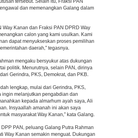
tusan tersebut. Selain itu, Fraksi PAN
mengawal dan memenangkan Galang dalam
AN Way Kanan dan Fraksi PAN DPRD Way
enangkan calon yang kami usulkan. Kami
anan dapat menyukseskan proses pemilihan
pemerintahan daerah,” tegasnya.
 Rahman mengaku bersyukur atas dukungan
tai politik. Menurutnya, selain PAN, dirinya
dari Gerindra, PKS, Demokrat, dan PKB.
dah lengkap, mulai dari Gerindra, PKS,
 ingin melanjutkan pengabdian dan
manahkan kepada almarhum ayah saya, Ali
n. Insyaallah amanah ini akan saya
untuk masyarakat Way Kanan,” kata Galang.
ri DPP PAN, peluang Galang Putra Rahman
pati Way Kanan semakin menguat. Dukungan