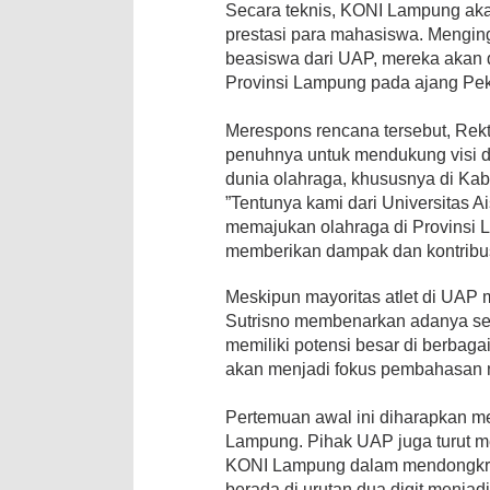
​Secara teknis, KONI Lampung ak
prestasi para mahasiswa. Mengin
beasiswa dari UAP, mereka akan 
Provinsi Lampung pada ajang Pe
​Merespons rencana tersebut, Re
penuhnya untuk mendukung visi
dunia olahraga, khususnya di Ka
​”Tentunya kami dari Universitas
memajukan olahraga di Provinsi 
memberikan dampak dan kontribusi
​Meskipun mayoritas atlet di UAP
Sutrisno membenarkan adanya sej
memiliki potensi besar di berbaga
akan menjadi fokus pembahasan 
​Pertemuan awal ini diharapkan me
Lampung. Pihak UAP juga turut 
KONI Lampung dalam mendongkrak
berada di urutan dua digit menjadi 