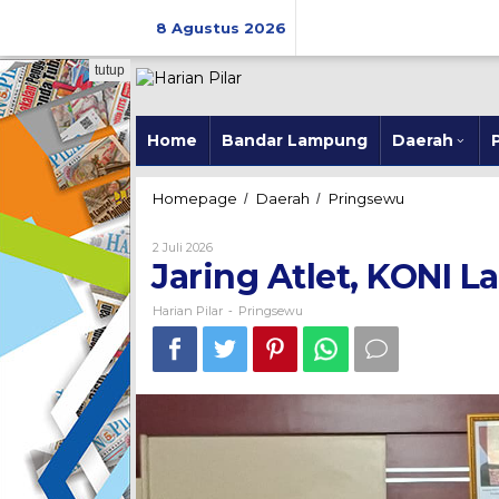
Skip
to
8 Agustus 2026
content
tutup
Home
Bandar Lampung
Daerah
P
Jaring
Homepage
Daerah
Pringsewu
/
/
Atlet,
KONI
Oleh
2 Juli 2026
Lampung
Harian
Jaring Atlet, KONI
Pilar
Gandeng
UAP
Harian Pilar
Pringsewu
-