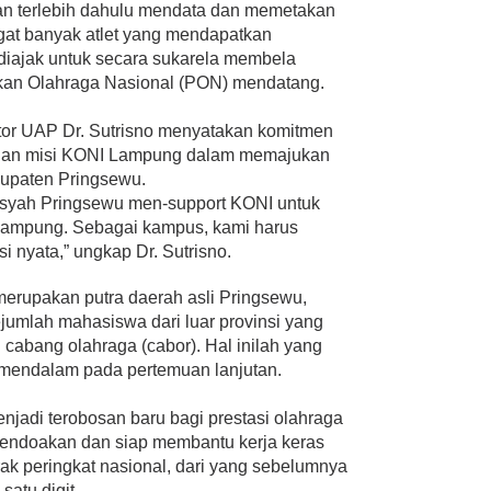
an terlebih dahulu mendata dan memetakan
gat banyak atlet yang mendapatkan
diajak untuk secara sukarela membela
kan Olahraga Nasional (PON) mendatang.
ktor UAP Dr. Sutrisno menyatakan komitmen
 dan misi KONI Lampung dalam memajukan
bupaten Pringsewu.
 Aisyah Pringsewu men-support KONI untuk
Lampung. Sebagai kampus, kami harus
 nyata,” ungkap Dr. Sutrisno.
 merupakan putra daerah asli Pringsewu,
umlah mahasiswa dari luar provinsi yang
i cabang olahraga (cabor). Hal inilah yang
mendalam pada pertemuan lanjutan.
njadi terobosan baru bagi prestasi olahraga
mendoakan dan siap membantu kerja keras
 peringkat nasional, dari yang sebelumnya
satu digit.