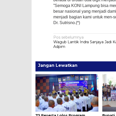
​”Semoga KONI Lampung bisa meme
besar nasional yang menjadi da
menjadi bagian kami untuk men-su
Dr. Sutrisno.(*)
Navigasi
Pos sebelumnya
Wagub Lantik Indra Sanjaya Jadi K
pos
Adpim
Jangan Lewatkan
73 Peserta Lolos Program
Bupati