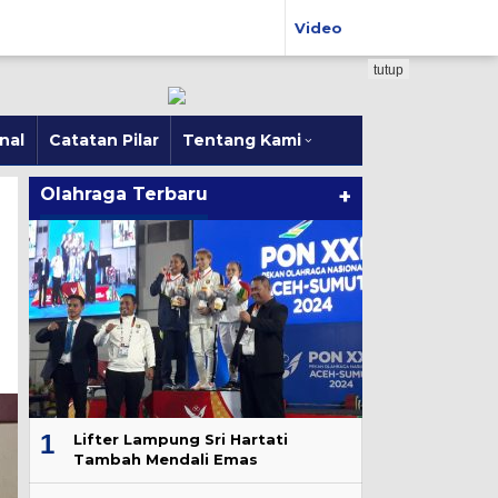
Video
tutup
nal
Catatan Pilar
Tentang Kami
Olahraga Terbaru
+
1
Lifter Lampung Sri Hartati
Tambah Mendali Emas