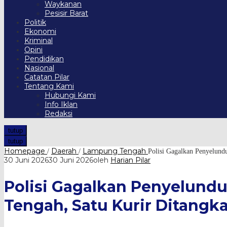
Waykanan
Pesisir Barat
Politik
Ekonomi
Kriminal
Opini
Pendidikan
Nasional
Catatan Pilar
Tentang Kami
Hubungi Kami
Info Iklan
Redaksi
tutup
tutup
Homepage
Daerah
Lampung Tengah
/
/
Polisi Gagalkan Penyelund
30 Juni 2026
30 Juni 2026
oleh
Harian Pilar
Polisi Gagalkan Penyelundu
Tengah, Satu Kurir Ditangk