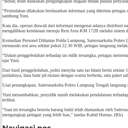
“Benar, telah dilakukan pengungkapan dugaan tindak pidana penyal
“Penindakan dilakukan berdasarkan informasi yang diterima petugas
sambung Yuni.
Kata dia, operasi diawali dari informasi mengenai adanya distribusi
mengalihkan kendaraan menuju Rest Area KM 172B melalui sistem del
Kemudian Personel Ditlantas Polda Lampung, Satresnarkoba Polres L
memasuki rest area sekitar pukul 22.30 WIB, petugas langsung mel
“Dalam penggeledahan terhadap tas milik tersangka, petugas menemuka
ujar Yuni.
Dari hasil penggeledahan, polisi menyita satu tas hitam berisi sekitar 
jumlahnya, lima butir pil ekstasi dengan warna berbeda, satu paket sa
Usai penangkapan, Satresnarkoba Polres Lampung Tengah langsung 
Yuni menambahkan, penyidik masih melakukan pendalaman terhadap ja
terlibat.
“Saat ini tersangka beserta barang bukti telah diamankan oleh Satr
mengungkap jaringan yang lebih luas,” tandas Kabid Humas. (Rls)