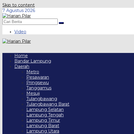
Skip to content
7 Agustus 2026
Video
Home
Bandar Lampung
Daerah
Metro
Pesawaran
Pringsewu
Tanggamus
Mesuji
Tulangbawang
Tulangbawang Barat
Lampung Selatan
Lampung Tengah
Lampung Timur
Lampung Barat
Lampung Utara