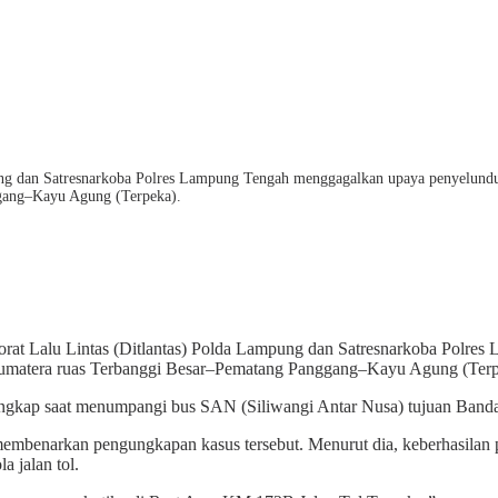
ung dan Satresnarkoba Polres Lampung Tengah menggagalkan upaya penyelundupa
ggang–Kayu Agung (Terpeka).
orat Lalu Lintas (Ditlantas) Polda Lampung dan Satresnarkoba Polre
s Sumatera ruas Terbanggi Besar–Pematang Panggang–Kayu Agung (Terp
itangkap saat menumpangi bus SAN (Siliwangi Antar Nusa) tujuan Banda
enarkan pengungkapan kasus tersebut. Menurut dia, keberhasilan pena
 jalan tol.