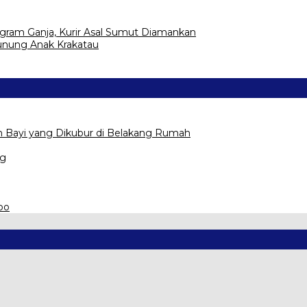
ogram Ganja, Kurir Asal Sumut Diamankan
Gunung Anak Krakatau
Bayi yang Dikubur di Belakang Rumah
ng
po