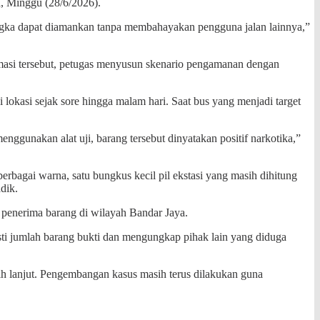
, Minggu (28/6/2026).
angka dapat diamankan tanpa membahayakan pengguna jalan lainnya,”
formasi tersebut, petugas menyusun skenario pengamanan dengan
okasi sejak sore hingga malam hari. Saat bus yang menjadi target
ggunakan alat uji, barang tersebut dinyatakan positif narkotika,”
i berbagai warna, satu bungkus kecil pil ekstasi yang masih dihitung
dik.
enerima barang di wilayah Bandar Jaya.
ti jumlah barang bukti dan mengungkap pihak lain yang diduga
ih lanjut. Pengembangan kasus masih terus dilakukan guna