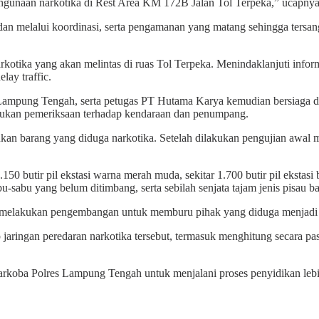
ahgunaan narkotika di Rest Area KM 172B Jalan Tol Terpeka,” ucapnya
 dan melalui koordinasi, serta pengamanan yang matang sehingga ters
 narkotika yang akan melintas di ruas Tol Terpeka. Menindaklanjuti in
ay traffic.
ampung Tengah, serta petugas PT Hutama Karya kemudian bersiaga di l
akukan pemeriksaan terhadap kendaraan dan penumpang.
n barang yang diduga narkotika. Setelah dilakukan pengujian awal men
1.150 butir pil ekstasi warna merah muda, sekitar 1.700 butir pil ekstas
bu-sabu yang belum ditimbang, serta sebilah senjata tajam jenis pisau ba
melakukan pengembangan untuk memburu pihak yang diduga menjadi p
ringan peredaran narkotika tersebut, termasuk menghitung secara pas
esnarkoba Polres Lampung Tengah untuk menjalani proses penyidikan leb