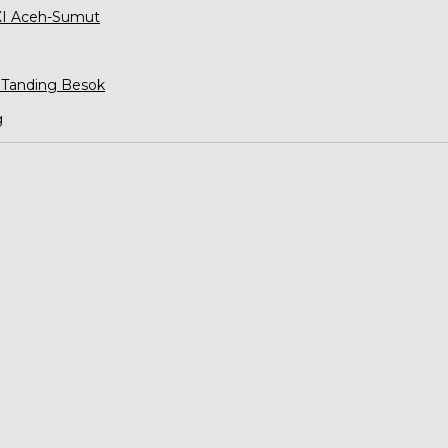
XXI Aceh-Sumut
 Tanding Besok
g