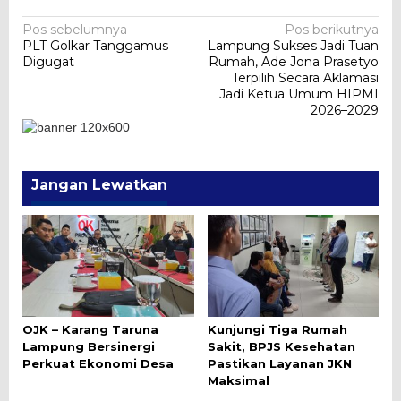
Navigasi
Pos sebelumnya
Pos berikutnya
PLT Golkar Tanggamus
Lampung Sukses Jadi Tuan
pos
Digugat
Rumah, Ade Jona Prasetyo
Terpilih Secara Aklamasi
Jadi Ketua Umum HIPMI
2026–2029
Jangan Lewatkan
OJK – Karang Taruna
Kunjungi Tiga Rumah
Lampung Bersinergi
Sakit, BPJS Kesehatan
Perkuat Ekonomi Desa
Pastikan Layanan JKN
Maksimal