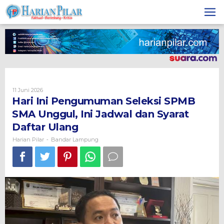
Skip
to
content
Oleh
11 Juni 2026
Harian
Hari Ini Pengumuman Seleksi SPMB
Pilar
SMA Unggul, Ini Jadwal dan Syarat
Daftar Ulang
Harian Pilar
Bandar Lampung
-