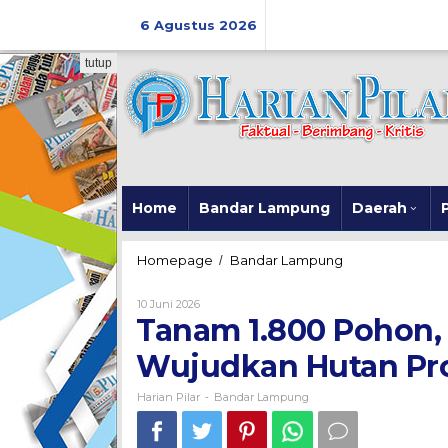
Skip
to
6 Agustus 2026
content
tutup
Home
Bandar Lampung
Daerah
P
Tanam
Homepage
Bandar Lampung
/
1.800
Pohon,
Oleh
10 Juni 2026
PLN
Harian
Tanam 1.800 Pohon,
Pilar
dan
KTH
Wujudkan Hutan Pro
Rangai
Wujudkan
Harian Pilar
Bandar Lampung
-
Hutan
Produktif