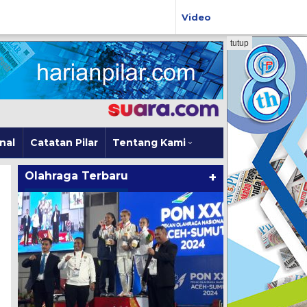
Video
tutup
nal
Catatan Pilar
Tentang Kami
Olahraga Terbaru
+