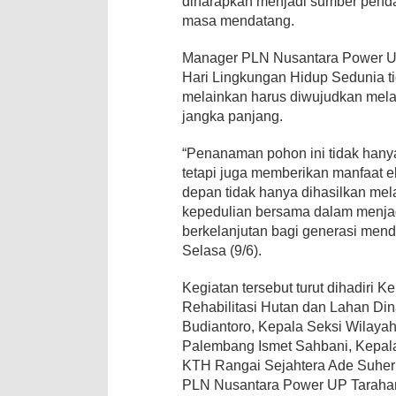
diharapkan menjadi sumber penda
masa mendatang.
Manager PLN Nusantara Power U
Hari Lingkungan Hidup Sedunia ti
melainkan harus diwujudkan mela
jangka panjang.
“Penanaman pohon ini tidak hanya
tetapi juga memberikan manfaat 
depan tidak hanya dihasilkan melal
kepedulian bersama dalam menja
berkelanjutan bagi generasi mend
Selasa (9/6).
Kegiatan tersebut turut dihadiri
Rehabilitasi Hutan dan Lahan Di
Budiantoro, Kepala Seksi Wilaya
Palembang Ismet Sahbani, Kepala
KTH Rangai Sejahtera Ade Suher
PLN Nusantara Power UP Taraha