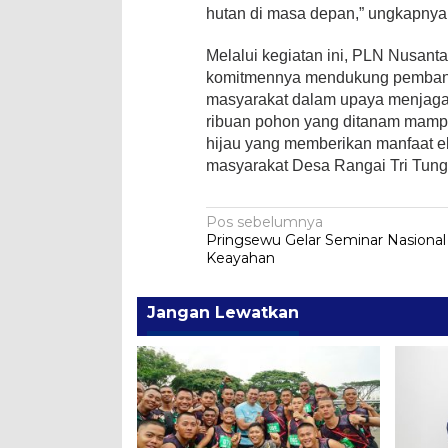
hutan di masa depan,” ungkapnya
Melalui kegiatan ini, PLN Nusan
komitmennya mendukung pembang
masyarakat dalam upaya menjaga
ribuan pohon yang ditanam mampu
hijau yang memberikan manfaat ek
masyarakat Desa Rangai Tri Tungg
Navigasi
Pos sebelumnya
Pringsewu Gelar Seminar Nasional
pos
Keayahan
Jangan Lewatkan