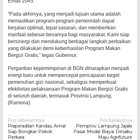
Emas 2045.
“Pada akhirnya, yang menjadi tujuan utama adalah
memastikan program-program pemerintah dapat
berjalan optimal, tepat sasaran, dan memberikan
manfaat sebesar-besarnya bagi masyarakat. Kami siap
bersinergi dan mendukung berbagai langkah perbaikan
yang dilakukan demi keberhasilan Program Makan
Bergizi Gratis,” tegas Gubernur.
Pergantian kepemimpinan di BGN diharapkan menjadi
energi baru untuk mempercepat pencapaian target
pemenuhan gizi nasional, sekaligus memperkuat
efektivitas pelaksanaan Program Makan Bergizi Gratis
di seluruh daerah, termasuk Provinsi Lampung.
(Ramona)
Navigasi
Pos sebelumnya
Pos berikutnya
Praperadilan Kandas, Arinal
Pemprov Lampung Jajaki
pos
Siap Bongkar Pokok
Pasar Modal Biayai Desaku
Perkara
Maju Agrifuture