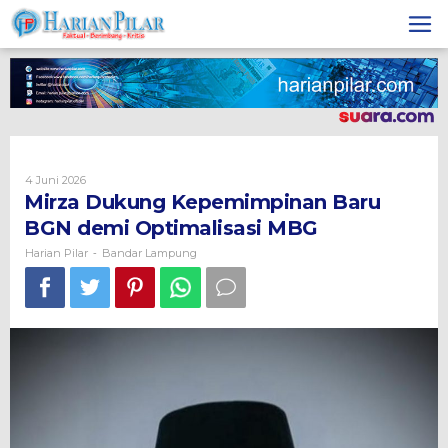
Skip
to
content
Oleh
4 Juni 2026
Harian
Mirza Dukung Kepemimpinan Baru
Pilar
BGN demi Optimalisasi MBG
Harian Pilar
Bandar Lampung
-