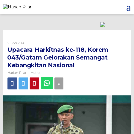
Skip
to
content
Oleh
21 Mei 2026
Harian
Upacara Harkitnas ke-118, Korem
Pilar
043/Gatam Gelorakan Semangat
Kebangkitan Nasional
Harian Pilar
Metro
-