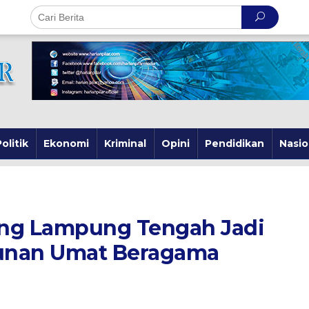
olitik
Ekonomi
Kriminal
Opini
Pendidikan
Nasio
ko
ng
g Lampung Tengah Jadi
h
unan Umat Beragama
tohan
unan
ama
al