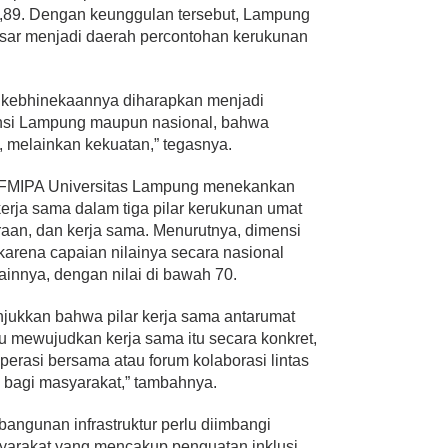
77,89. Dengan keunggulan tersebut, Lampung
besar menjadi daerah percontohan kerukunan
kebhinekaannya diharapkan menjadi
vinsi Lampung maupun nasional, bahwa
 melainkan kekuatan,” tegasnya.
 FMIPA Universitas Lampung menekankan
erja sama dalam tiga pilar kerukunan umat
araan, dan kerja sama. Menurutnya, dimensi
karena capaian nilainya secara nasional
ainnya, dengan nilai di bawah 70.
jukkan bahwa pilar kerja sama antarumat
u mewujudkan kerja sama itu secara konkret,
erasi bersama atau forum kolaborasi lintas
bagi masyarakat,” tambahnya.
ngunan infrastruktur perlu diimbangi
arakat yang mencakup penguatan inklusi