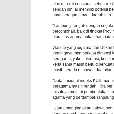
atas rata-rata nasional sebesar 
Tengah dinilai memiliki potensi 
umat beragama bagi daerah lain.
“Lampung Tengah dengan segala 
percontohan, baik di tingkat Pro
pluralitas agama bukan hambatan,
Warsito yang juga mantan Dekan
pentingnya memperkuat dimensi k
beragama, yakni toleransi, keset
kerja sama masih perlu diperkuat 
masih berada di bawah dua pilar l
“Data nasional indeks KUB menun
beragama masih rendah. Kita perl
misalnya melalui pembentukan kop
agama yang berdampak langsung 
Ia juga mengingatkan bahwa pemba
dengan pembangunan sosial masy