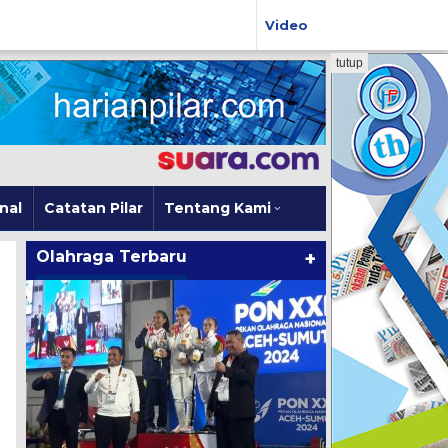
Video
tutup
nal
Catatan Pilar
Tentang Kami
Olahraga Terbaru
+