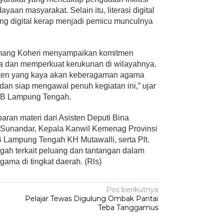
yaan masyarakat. Selain itu, literasi digital
ang digital kerap menjadi pemicu munculnya
.
omang Koheri menyampaikan komitmen
a dan memperkuat kerukunan di wilayahnya.
ten yang kaya akan keberagaman agama
an siap mengawal penuh kegiatan ini,” ujar
KUB Lampung Tengah.
aran materi dari Asisten Deputi Bina
nandar, Kepala Kanwil Kemenag Provinsi
Lampung Tengah KH Mutawalli, serta Plt.
ah terkait peluang dan tantangan dalam
ama di tingkat daerah. (Rls)
Pos berikutnya
Pelajar Tewas Digulung Ombak Pantai
Teba Tanggamus