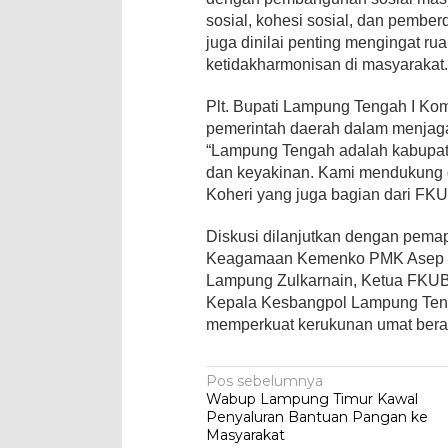
sosial, kohesi sosial, dan pemberda
juga dinilai penting mengingat ru
ketidakharmonisan di masyarakat
Plt. Bupati Lampung Tengah I K
pemerintah daerah dalam menjag
“Lampung Tengah adalah kabupa
dan keyakinan. Kami mendukung d
Koheri yang juga bagian dari F
Diskusi dilanjutkan dengan pemap
Keagamaan Kemenko PMK Asep Su
Lampung Zulkarnain, Ketua FKUB 
Kepala Kesbangpol Lampung Teng
memperkuat kerukunan umat berag
Navigasi
Pos sebelumnya
Wabup Lampung Timur Kawal
pos
Penyaluran Bantuan Pangan ke
Masyarakat